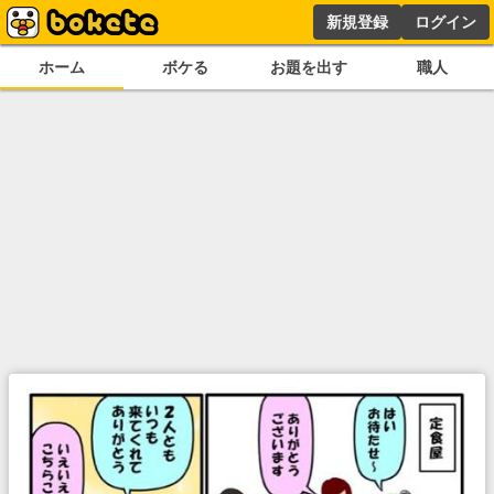
新規登録
ログイン
ホーム
ボケる
お題を出す
職人