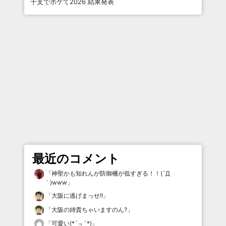
干支でボケて2026 結果発表
最近のコメント
「
神聖かも知れんが防御柵が低すぎる！！(´Д
｀)www
」
「
大阪に逃げまっせ!!
」
「
大阪の姉貴ちゃいますのん?
」
「
可愛い(*´﹃`*)
」