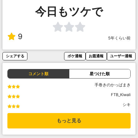
今日もツケで
9
5年くらい前
シェアする
ボケ通報
お題通報
ユーザー通報
コメント順
星つけた順
手巻きのかっぱまき
FTB_Kiwali
シキ
もっと見る