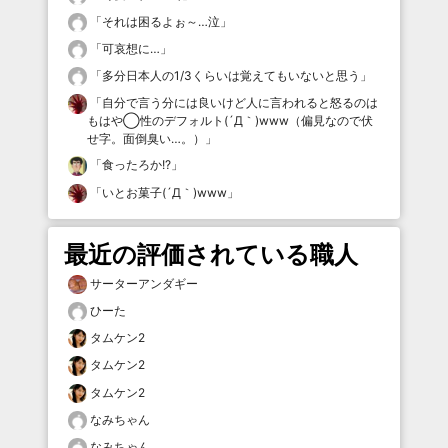
「
それは困るよぉ～…泣
」
「
可哀想に…
」
「
多分日本人の1/3くらいは覚えてもいないと思う
」
「
自分で言う分には良いけど人に言われると怒るのは
もはや◯性のデフォルト(´Д｀)www（偏見なので伏
せ字。面倒臭い…。）
」
「
食ったろか!?
」
「
いとお菓子(´Д｀)www
」
最近の評価されている職人
サーターアンダギー
ひーた
タムケン2
タムケン2
タムケン2
なみちゃん
なみちゃん