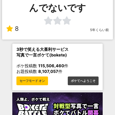
んでないです
8
5年くらい前
3秒で笑える大喜利サービス
写真で一言ボケて(bokete)
ボケ投稿数
115,506,460
件
お題投稿数
8,107,057
件
セーフモード オン
ボケてへようこそ