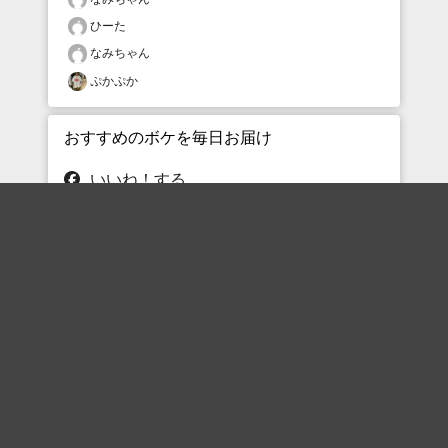
ひーた
なみちゃん
ぷかぷか
おすすめのボケを毎日お届け
いいね！する
フォローする
フォローする
Topに戻る
ボケを見る
まとめを見る
お題を探す
殿堂入り
最新人気まとめ
新着お題