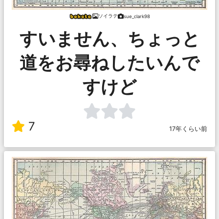
ソイラテ
sue_clark98
すいません、ちょっと
道をお尋ねしたいんで
すけど
7
17年くらい前