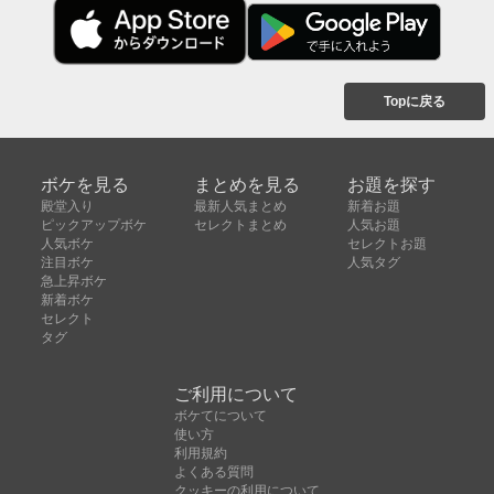
Topに戻る
ボケを見る
まとめを見る
お題を探す
殿堂入り
最新人気まとめ
新着お題
ピックアップボケ
セレクトまとめ
人気お題
人気ボケ
セレクトお題
注目ボケ
人気タグ
急上昇ボケ
新着ボケ
セレクト
タグ
ご利用について
ボケてについて
使い方
利用規約
よくある質問
クッキーの利用について