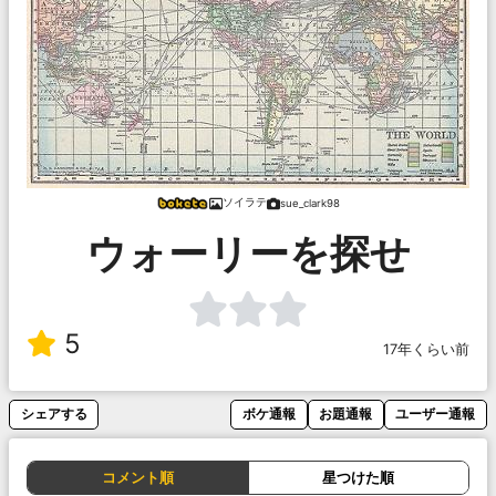
ソイラテ
sue_clark98
ウォーリーを探せ
5
17年くらい前
シェアする
ボケ通報
お題通報
ユーザー通報
コメント順
星つけた順