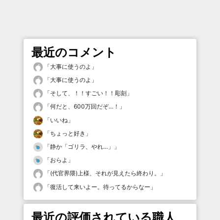
最近のコメント
「
大事に使うのよ
」
「
大事に使うのよ
」
「
そして、！！すごい！！彫刻
」
「
何だと、600万回だぞ…！
」
「
いいね
」
「
ちょっと好き
」
「
静か「ゴリラ、やれ…」
」
「
おらよ
」
「
(代官界隈)上様、それが見えたら終わり。
」
「
復活して来いよー。待ってるからなー
」
最近の評価されている職人