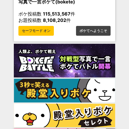
写真で一言ボケて(bokete)
ボケ投稿数
115,513,567
件
お題投稿数
8,108,202
件
セーフモード オン
ボケてへようこそ