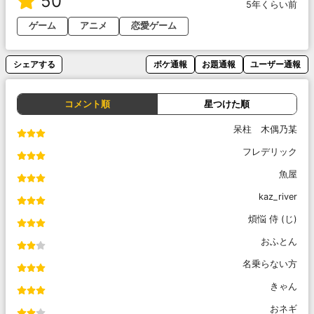
50
5年くらい前
ゲーム
アニメ
恋愛ゲーム
シェアする
ボケ通報
お題通報
ユーザー通報
コメント順
星つけた順
呆柱 木偶乃某
フレデリック
魚屋
kaz_river
煩悩 侍 (じ)
おふとん
名乗らない方
きゃん
おネギ