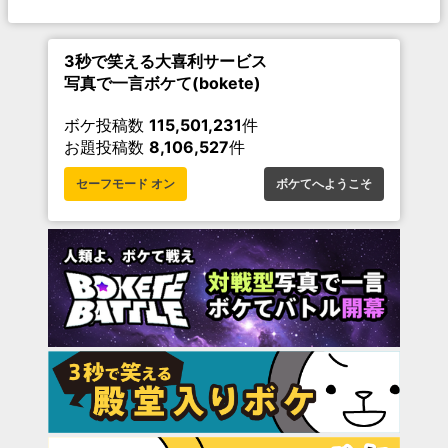
3秒で笑える大喜利サービス
写真で一言ボケて(bokete)
ボケ投稿数
115,501,231
件
お題投稿数
8,106,527
件
セーフモード オン
ボケてへようこそ