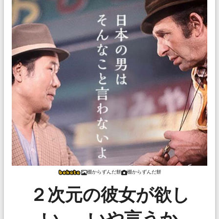
棚からずんだ餅
棚からずんだ餅
２次元の彼女が欲し
い……いや言うか