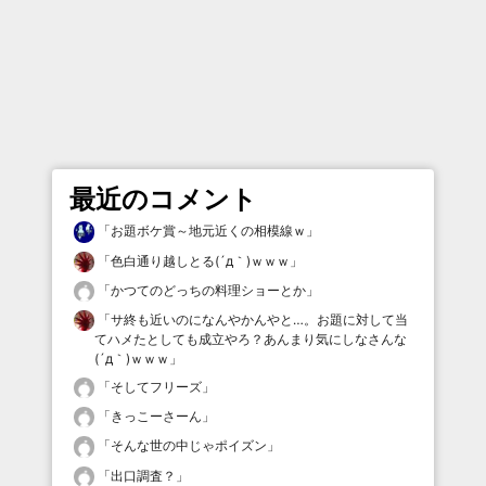
最近のコメント
「
お題ボケ賞～地元近くの相模線ｗ
」
「
色白通り越しとる(´д｀)ｗｗｗ
」
「
かつてのどっちの料理ショーとか
」
「
サ終も近いのになんやかんやと…。お題に対して当
てハメたとしても成立やろ？あんまり気にしなさんな
(´д｀)ｗｗｗ
」
「
そしてフリーズ
」
「
きっこーさーん
」
「
そんな世の中じゃポイズン
」
「
出口調査？
」