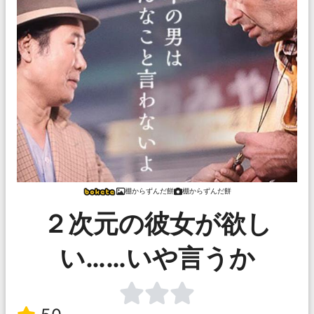
棚からずんだ餅
棚からずんだ餅
２次元の彼女が欲し
い……いや言うか