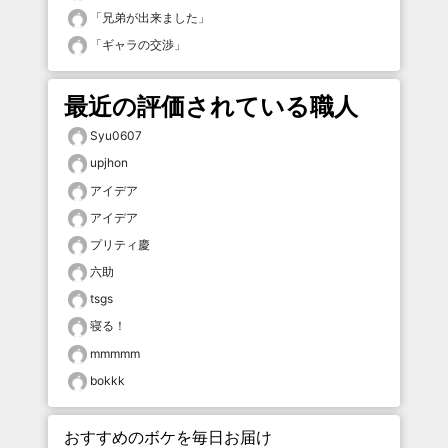
「
兄弟が出来ました
」
「
ギャラの交渉
」
最近の評価されている職人
Syu0607
upjhon
アイデア
アイデア
プリティ慶
六助
tsgs
寝る！
mmmmm
bokkk
おすすめのボケを毎日お届け