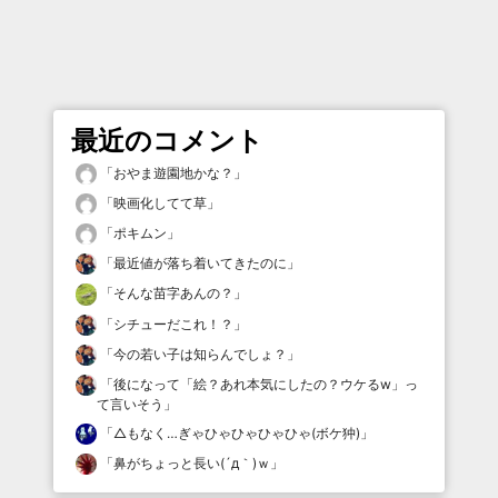
最近のコメント
「
おやま遊園地かな？
」
「
映画化してて草
」
「
ポキムン
」
「
最近値が落ち着いてきたのに
」
「
そんな苗字あんの？
」
「
シチューだこれ！？
」
「
今の若い子は知らんでしょ？
」
「
後になって「絵？あれ本気にしたの？ウケるw」っ
て言いそう
」
「
△もなく…ぎゃひゃひゃひゃひゃ(ボケ狆)
」
「
鼻がちょっと長い(´д｀)ｗ
」