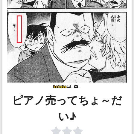
___
___
ピアノ売ってちょ～だ
い♪