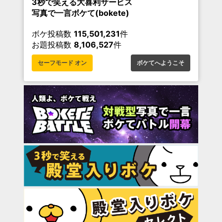
3秒で笑える大喜利サービス
写真で一言ボケて(bokete)
ボケ投稿数
115,501,231
件
お題投稿数
8,106,527
件
セーフモード オン
ボケてへようこそ