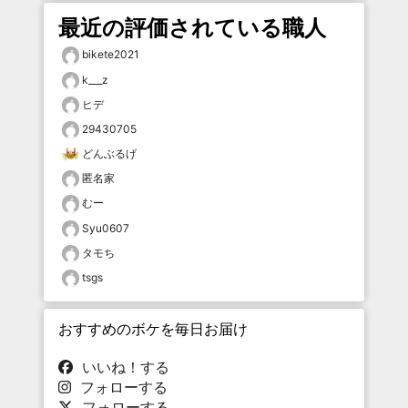
最近の評価されている職人
bikete2021
k___z
ヒデ
29430705
どんぶるげ
匿名家
むー
Syu0607
タモち
tsgs
おすすめのボケを毎日お届け
いいね！する
フォローする
フォローする