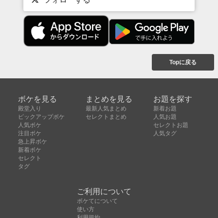
Topに戻る
ボケを見る
まとめを見る
お題を探す
殿堂入り
最新人気まとめ
新着お題
ピックアップボケ
セレクトまとめ
人気お題
人気ボケ
セレクトお題
注目ボケ
人気タグ
急上昇ボケ
新着ボケ
セレクト
タグ
ご利用について
ボケてについて
使い方
利用規約