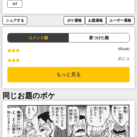
trf
シェアする
ボケ通報
お題通報
ユーザー通報
コメント順
星つけた順
Misaki
ポニョ
もっと見る
同じお題のボケ