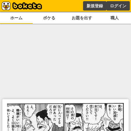
新規登録
ログイン
ホーム
ボケる
お題を出す
職人