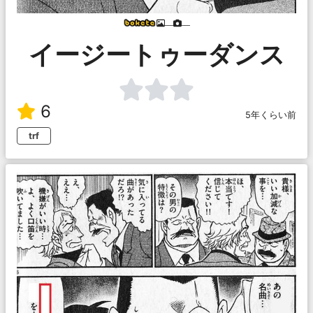
___
___
イージートゥーダンス
6
5年くらい前
trf