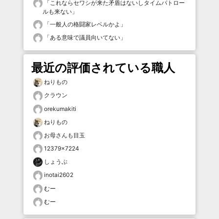
「
これならセワシが来た矛盾はないしタイムパトロー
ルも来ない
」
「
一般人の格闘家レベルかよ
」
「
ある意味で議員向いてない
」
最近の評価されている職人
ねりもの
クラウン
orekumakiti
ねりもの
お母さんも目玉
12379×7224
しょうぶ
inotai2602
むー
むー