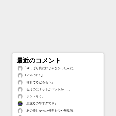
最近のコメント
「
やっぱり俺だけじゃなかったんだ
」
「
ﾄﾞﾝﾄﾞﾝﾄﾞﾝ!
」
「
枯れてるだろもう
」
「
狙うのはミットかバットか……
」
「
ホントそう
」
「
腹減るの早すぎて草
」
「
あの美しかった模型も今や無意味
」