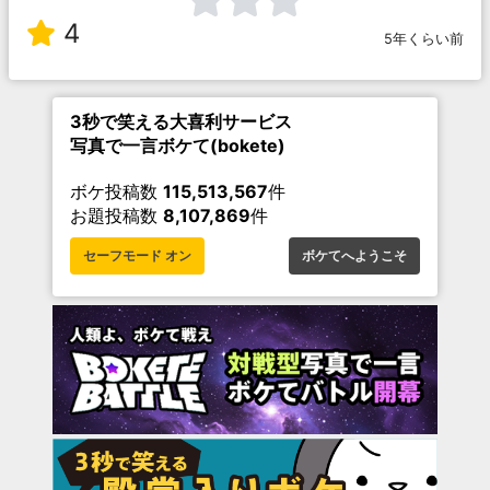
4
5年くらい前
3秒で笑える大喜利サービス
写真で一言ボケて(bokete)
ボケ投稿数
115,513,567
件
お題投稿数
8,107,869
件
セーフモード オン
ボケてへようこそ