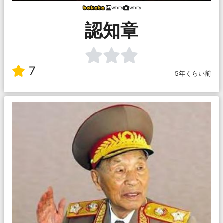
whity
whity
認知章
7
5年くらい前