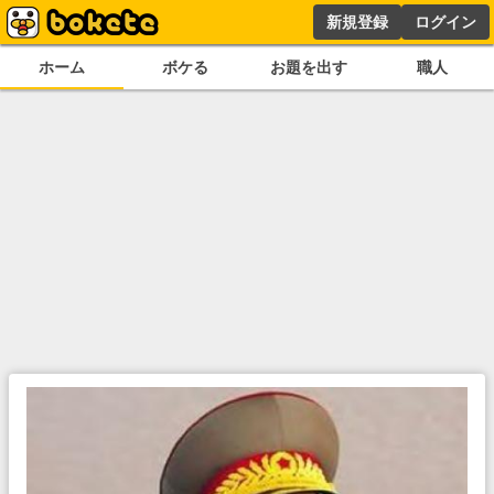
新規登録
ログイン
ホーム
ボケる
お題を出す
職人