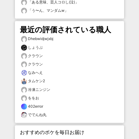
「
ある意味、芸人コロし(泣)
」
「
う〜ん、マンダムw
」
最近の評価されている職人
Dhebwidjwjxbj
しょうぶ
クラウン
クラウン
なみへえ
タムケン2
冷凍ニンジン
ををお
402error
ででんね丸
おすすめのボケを毎日お届け