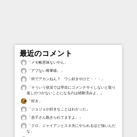
最近のコメント
「
メモ帳意味ないやん
」
「
アブない将軍様。
」
「
何でアカンねん？ ワシ好きやけど・・・
」
「
そういう状況では早目にゴメンナサイしないと取り
返しのつかないことになるのは経験済みよ。
」
「
好き
」
「
ジョジョが好きなことはわかった
」
「
息子さん飽きられてますよ。
」
「
クロ、ジャイアンとスネ夫にやられるほど強いんだ
な
」