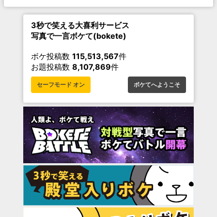
3秒で笑える大喜利サービス
写真で一言ボケて(bokete)
ボケ投稿数
115,513,567
件
お題投稿数
8,107,869
件
セーフモード オン
ボケてへようこそ