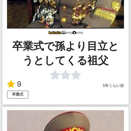
whity
whity
卒業式で孫より目立と
うとしてくる祖父
9
5年くらい前
卒業式