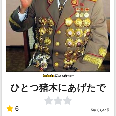
whity
whity
ひとつ猪木にあげたで
6
5年くらい前