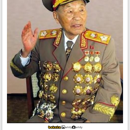
whity
whity