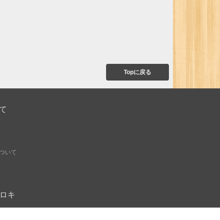
Topに戻る
て
ついて
オモロキ