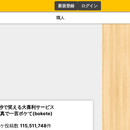
新規登録
ログイン
職人
秒で笑える大喜利サービス
真で一言ボケて(bokete)
ボケ投稿数
115,511,748
件