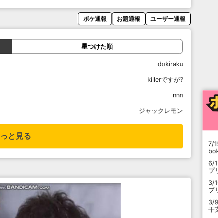
ボケ通報
お題通報
ユーザー通報
星つけた順
dokiraku
killerですが?
nnn
ジャックレモン
っと見る
7/1
b
6/
プ
3/
プ
3/
干