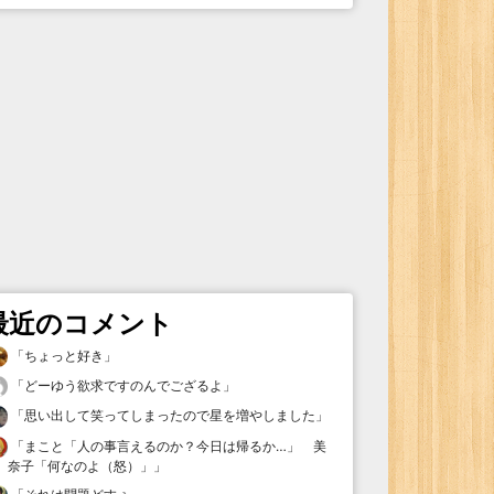
最近のコメント
「
ちょっと好き
」
「
どーゆう欲求ですのんでござるよ
」
「
思い出して笑ってしまったので星を増やしました
」
「
まこと「人の事言えるのか？今日は帰るか…」 美
奈子「何なのよ（怒）」
」