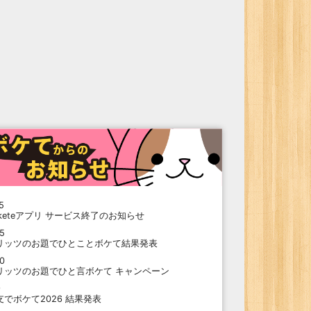
5
oketeアプリ サービス終了のお知らせ
15
リッツのお題でひとことボケて結果発表
10
リッツのお題でひと言ボケて キャンペーン
9
支でボケて2026 結果発表