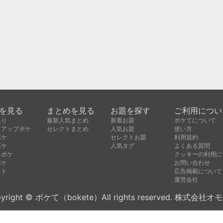
を見る
まとめを見る
お題を探す
ご利用につい
入り
最新人気まとめ
新着お題
ボケてについて
クアップボケ
セレクトまとめ
人気お題
使い方
ボケ
セレクトお題
利用規約
ボケ
人気タグ
よくある質問
昇ボケ
クッキーの利用に
ボケ
お問い合わせ
クト
広告掲載について
運営会社
yright © ボケて（bokete）All rights reserved. 株式会社