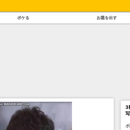
ボケる
お題を出す
3
写