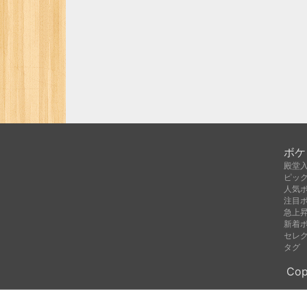
ボケ
殿堂
ピッ
人気
注目
急上
新着
セレ
タグ
Cop