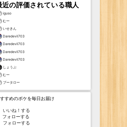
最近の評価されている職人
iguso
むー
いせきん
Daredevil703
Daredevil703
Daredevil703
Daredevil703
しょうぶ
むー
ブータロー
すすめのボケを毎日お届け
いいね！する
フォローする
フォローする