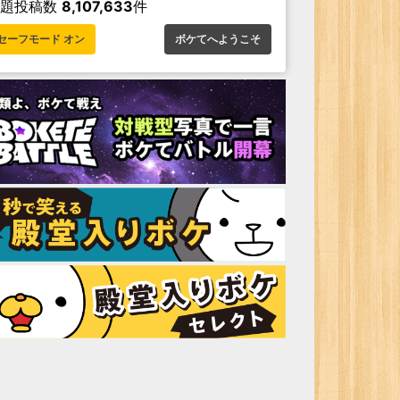
お題投稿数
8,107,633
件
セーフモード オン
ボケてへようこそ