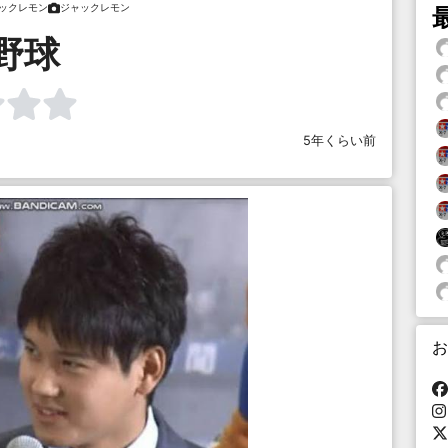
ックレモン
ジャックレモン
野球
5年くらい前
お