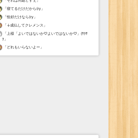
「
それは問題どすぇ
」
「
寝てるだけだから(ry
」
「
恰好だけなら(ry
」
「
↓成仏してクレメンス
」
「
上様「よいではないか♡よいではないか♡」(ｻｸｻ
ｸ
」
「
どれもいらないよー
」