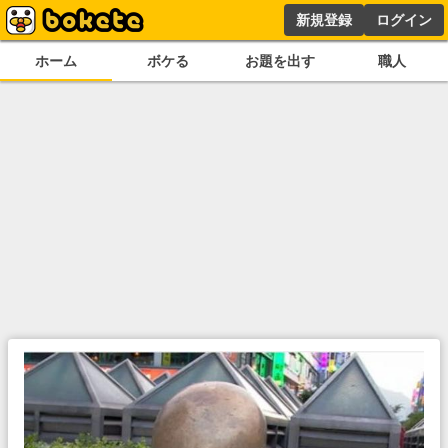
新規登録
ログイン
ホーム
ボケる
お題を出す
職人