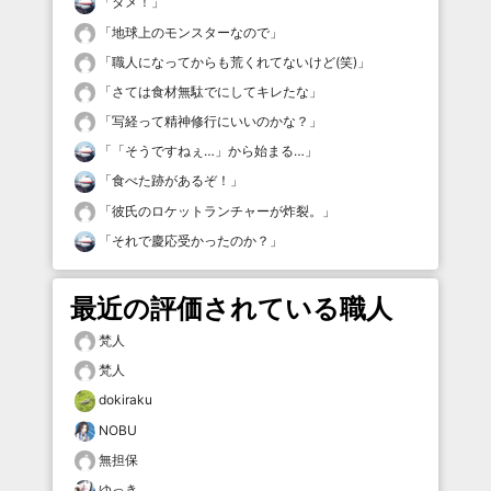
「
ダメ！
」
「
地球上のモンスターなので
」
「
職人になってからも荒くれてないけど(笑)
」
「
さては食材無駄でにしてキレたな
」
「
写経って精神修行にいいのかな？
」
「
「そうですねぇ…」から始まる…
」
「
食べた跡があるぞ！
」
「
彼氏のロケットランチャーが炸裂。
」
「
それで慶応受かったのか？
」
最近の評価されている職人
梵人
梵人
dokiraku
NOBU
無担保
ゆっき