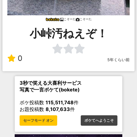
こそーた
こそーた
小峠汚ねえぞ！
0
5年くらい前
3秒で笑える大喜利サービス
写真で一言ボケて(bokete)
ボケ投稿数
115,511,748
件
お題投稿数
8,107,633
件
セーフモード オン
ボケてへようこそ