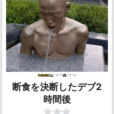
こそーた
こそーた
断食を決断したデブ2
時間後