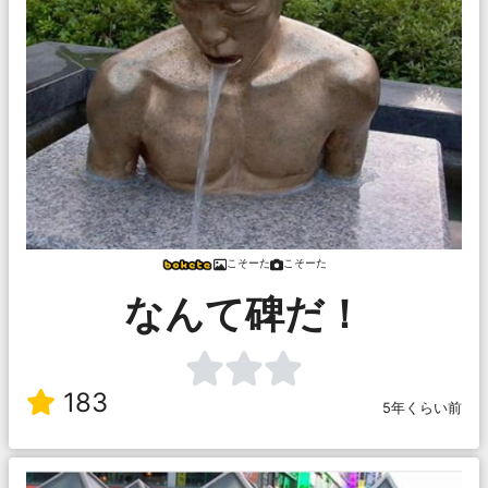
こそーた
こそーた
なんて碑だ！
183
5年くらい前