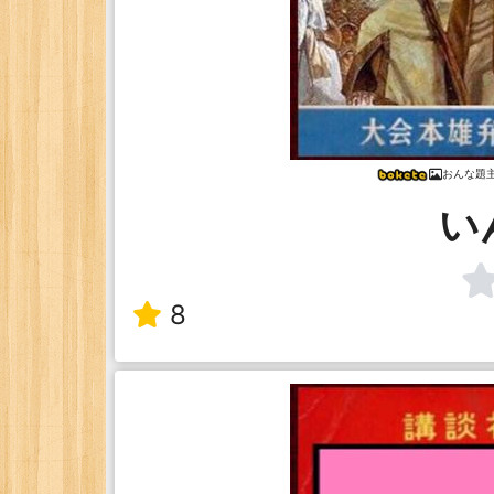
おんな題
い
8