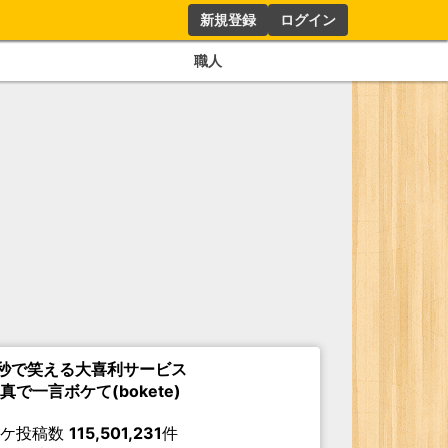
新規登録
ログイン
職人
秒で笑える大喜利サービス
真で一言ボケて(bokete)
ボケ投稿数
115,501,231
件