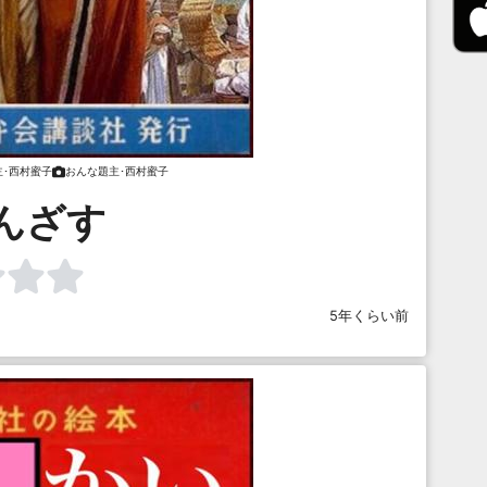
主･西村蜜子
おんな題主･西村蜜子
んざす
5年くらい前