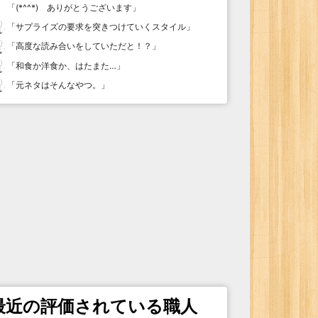
「
(*^^*) ありがとうございます
」
「
サプライズの要求を突きつけていくスタイル
」
「
高度な読み合いをしていただと！？
」
「
和食か洋食か、はたまた…
」
「
元ネタはそんなやつ。
」
最近の評価されている職人