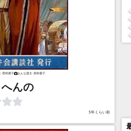
主･西村蜜子
おんな題主･西村蜜子
らへんの
5年くらい前