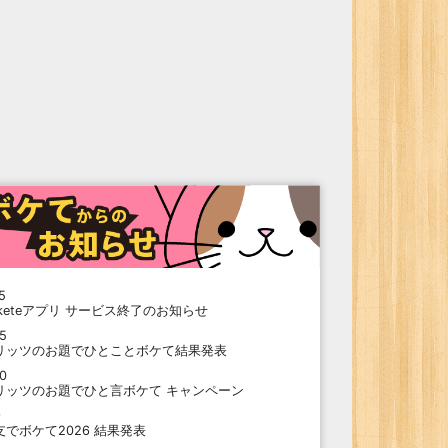
5
oketeアプリ サービス終了のお知らせ
15
リッツのお題でひとことボケて結果発表
10
リッツのお題でひと言ボケて キャンペーン
9
支でボケて2026 結果発表