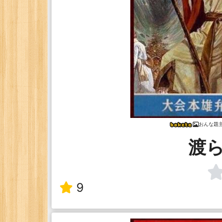
おんな題
渡
9