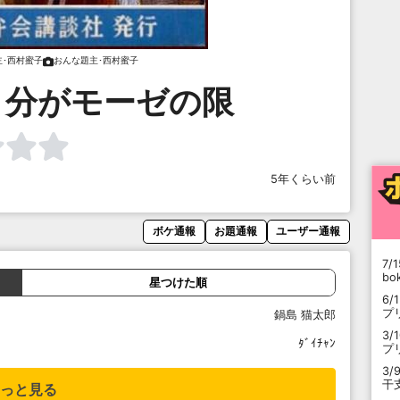
主･西村蜜子
おんな題主･西村蜜子
２分がモーゼの限
5年くらい前
ボケ通報
お題通報
ユーザー通報
7/1
b
星つけた順
6/
プ
鍋島 猫太郎
3/
ﾀﾞｲﾁｬﾝ
プ
3/
干
っと見る