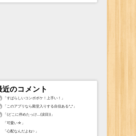
最近のコメント
「
すばらしいコンボボケ！上手い！
」
「
このアプリなら殿堂入りする自信ある^_^
」
「
(どこに停めたっけ…(涙目))
」
「
可愛い☆
」
「
心配なんだよね✨
」