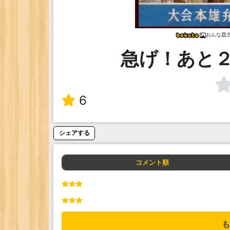
おんな題
急げ！あと
6
シェアする
コメント順
も