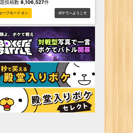
お題投稿数
8,106,527
件
セーフモード オン
ボケてへようこそ