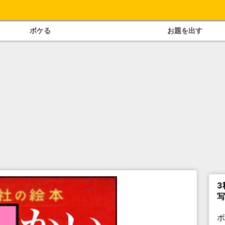
ボケる
お題を出す
3
写