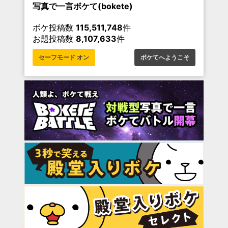
写真で一言ボケて(bokete)
ボケ投稿数
115,511,748
件
お題投稿数
8,107,633
件
セーフモード オン
ボケてへようこそ