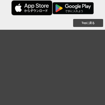
Topに戻る
ボケを見る
まとめを見る
お題を探す
殿堂入り
最新人気まとめ
新着お題
ピックアップボケ
セレクトまとめ
人気お題
人気ボケ
セレクトお題
注目ボケ
人気タグ
急上昇ボケ
新着ボケ
セレクト
タグ
ご利用について
ボケてについて
使い方
利用規約
よくある質問