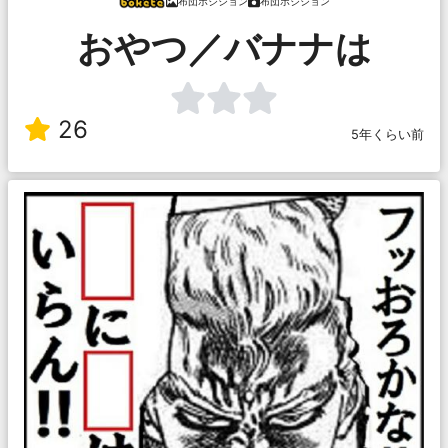
布団ポジション
布団ポジション
おやつ／バナナは
26
5年くらい前