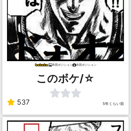
布団ポジション
布団ポジション
このボケ/☆
537
5年くらい前