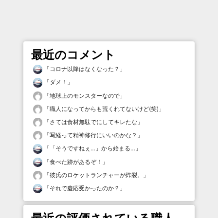
最近のコメント
「
コロナ以降はなくなった？
」
「
ダメ！
」
「
地球上のモンスターなので
」
「
職人になってからも荒くれてないけど(笑)
」
「
さては食材無駄でにしてキレたな
」
「
写経って精神修行にいいのかな？
」
「
「そうですねぇ…」から始まる…
」
「
食べた跡があるぞ！
」
「
彼氏のロケットランチャーが炸裂。
」
「
それで慶応受かったのか？
」