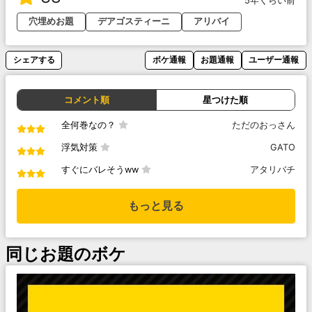
5年くらい前
穴埋めお題
デアゴスティーニ
アリバイ
シェアする
ボケ通報
お題通報
ユーザー通報
コメント順
星つけた順
全何巻なの？
ただのおっさん
浮気対策
GATO
すぐにバレそうww
アタリバチ
もっと見る
同じお題のボケ