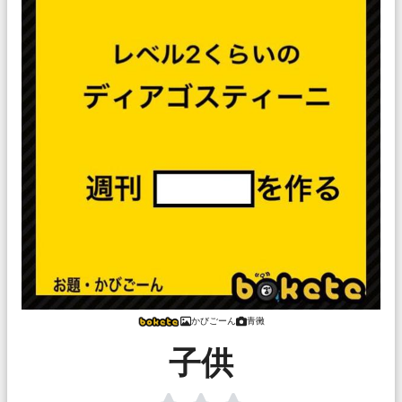
かびごーん
青黴
子供