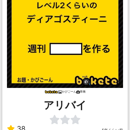
かびごーん
青黴
アリバイ
38