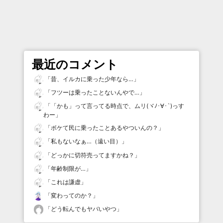
最近のコメント
「
昔、イルカに乗った少年なら…
」
「
フツーは乗ったことないんやで…
」
「
「かも」って言ってる時点で、ムリ(ヾﾉ･∀･`)っす
わー
」
「
ボケて民に乗ったことあるやついんの？
」
「
私もないなぁ…（遠い目）
」
「
どっかに切符売ってますかね？
」
「
年齢制限が…
」
「
これは謙虚
」
「
変わってのか？
」
「
どう転んでもヤバいやつ
」