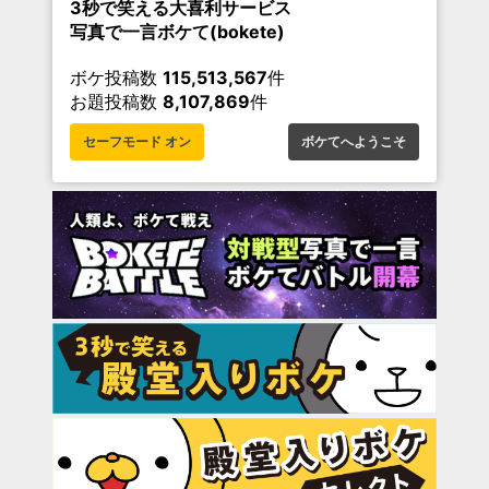
3秒で笑える大喜利サービス
写真で一言ボケて(bokete)
ボケ投稿数
115,513,567
件
お題投稿数
8,107,869
件
セーフモード オン
ボケてへようこそ