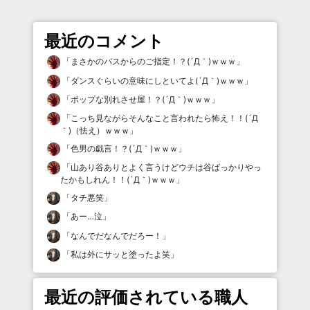
最近のコメント
「
まさかのバスからのご指定！？(´Д｀)ｗｗｗ
」
「
ダンスぐらいの意味にしといてよ(´Д｀)ｗｗｗ
」
「
ポップな別れさせ屋！？(´Д｀)ｗｗｗ
」
「
こっち見ながらそんなこと言われたら怖え！！(´Д
｀)（怯え）ｗｗｗ
」
「
色男の戯言！？(´Д｀)ｗｗｗ
」
「
山あり谷ありとよく言うけどウチは谷ばっかりやっ
たかもしれん！！(´Д｀)ｗｗｗ
」
「
タチ悪笑
」
「
あー…泣
」
「
なんでだなんでだろー！
」
「
私は外にサッと塗ったよ笑
」
最近の評価されている職人