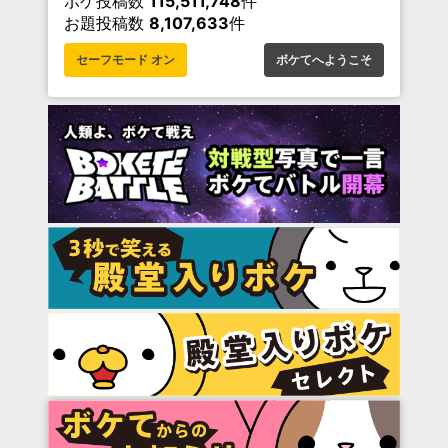
ボケ投稿数
115,511,748
件
お題投稿数
8,107,633
件
セーフモード オン
ボケてへようこそ