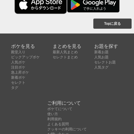
Topに戻る
ボケを見る
まとめを見る
お題を探す
殿堂入り
最新人気まとめ
新着お題
ピックアップボケ
セレクトまとめ
人気お題
人気ボケ
セレクトお題
注目ボケ
人気タグ
急上昇ボケ
新着ボケ
セレクト
タグ
ご利用について
ボケてについて
使い方
利用規約
よくある質問
クッキーの利用について