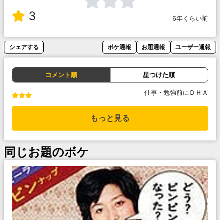
3
6年くらい前
シェアする
ボケ通報
お題通報
ユーザー通報
コメント順
星つけた順
仕事・勉強前にＤＨＡ
もっと見る
同じお題のボケ