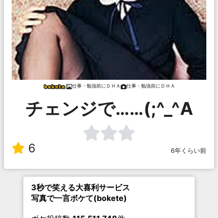
仕事・勉強前にＤＨＡ
仕事・勉強前にＤＨＡ
チェンジで……(;^_^A
6
6年くらい前
3秒で笑える大喜利サービス
写真で一言ボケて(bokete)