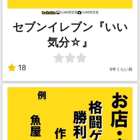
124時間営業
124時間営業
セブンイレブン『いい
気分☆』
18
6年くらい前