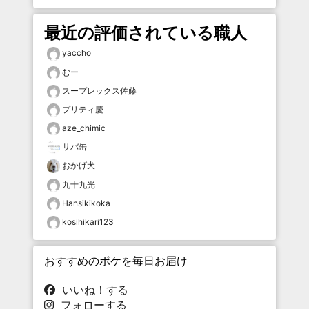
最近の評価されている職人
yaccho
むー
スープレックス佐藤
プリティ慶
aze_chimic
サバ缶
おかげ犬
九十九光
Hansikikoka
kosihikari123
おすすめのボケを毎日お届け
いいね！する
フォローする