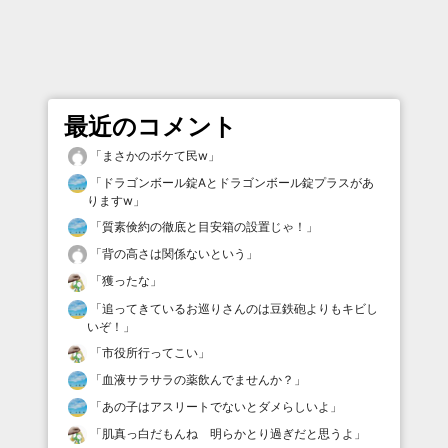
最近のコメント
「
まさかのボケて民w
」
「
ドラゴンボール錠Aとドラゴンボール錠プラスがあ
りますw
」
「
質素倹約の徹底と目安箱の設置じゃ！
」
「
背の高さは関係ないという
」
「
獲ったな
」
「
追ってきているお巡りさんのは豆鉄砲よりもキビし
いぞ！
」
「
市役所行ってこい
」
「
血液サラサラの薬飲んでませんか？
」
「
あの子はアスリートでないとダメらしいよ
」
「
肌真っ白だもんね 明らかとり過ぎだと思うよ
」