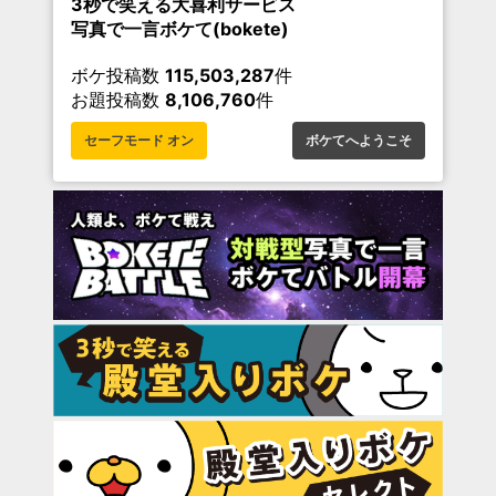
3秒で笑える大喜利サービス
写真で一言ボケて(bokete)
ボケ投稿数
115,503,287
件
お題投稿数
8,106,760
件
セーフモード オン
ボケてへようこそ