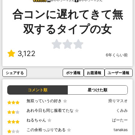
みややウーマさん
みややウーマさん
合コンに遅れてきて無
双するタイプの女
3,122
6年くらい前
シェアする
ボケ通報
お題通報
ユーザー通報
コメント順
星つけた順
無双っていうの好き
滑りマスオ
あれ今日も同じ服着てたな
くみみ
ねるちゃん
ばーたー
この余裕っぷりである
tanakas