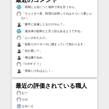
「
昼間に人目につく場所で何を言うやら
」
「
ウェイター君、料理の説明ってのはそういう事じゃ
ない
」
「
勝手に自滅しとるだけやん？
」
「
連合体の総称だと言う説もあるようですね
」
「
ムシされたんだ
」
「
鼠取りのベタベタに捕まっていて助かります
」
「
何が悪い？
」
「
俺は嫌だねw
」
「
ﾊﾝﾀｲﾀﾞｾﾞ！
」
「
美味しければよし！
」
最近の評価されている職人
むー
ロボ
なみへえ