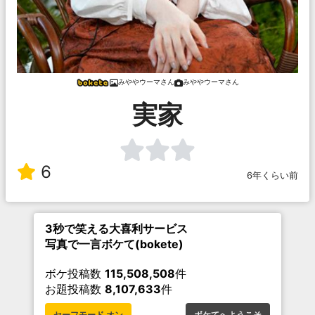
みややウーマさん
みややウーマさん
実家
6
6年くらい前
3秒で笑える大喜利サービス
写真で一言ボケて(bokete)
ボケ投稿数
115,508,508
件
お題投稿数
8,107,633
件