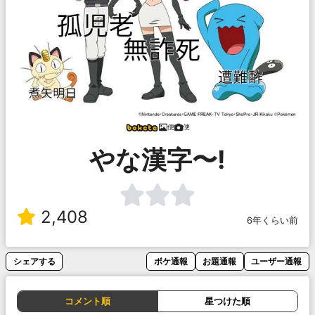
便
便
やな漢字〜!
2,408
6年くらい前
シェアする
ボケ通報
お題通報
ユーザー通報
コメント順
星つけた順