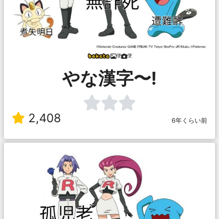
便
便
やな漢字〜!
2,408
6年くらい前