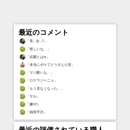
最近のコメント
「
美…女…?
」
「
怪しいな。
」
「
抗菌とはw
」
「
本当にボケてどうすんだ笑
」
「
マジ酷いな。
」
「
ロナウジーニョ
」
「
もう見なくなった。
」
「
サル
」
「
嫌や!
」
「
銭形平次
」
最近の評価されている職人