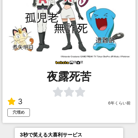
便
便
夜露死苦
3
6年くらい前
穴埋め
3秒で笑える大喜利サービス