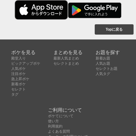
Topに戻る
ボケを見る
まとめを見る
お題を探す
殿堂入り
最新人気まとめ
新着お題
ピックアップボケ
セレクトまとめ
人気お題
人気ボケ
セレクトお題
注目ボケ
人気タグ
急上昇ボケ
新着ボケ
セレクト
タグ
ご利用について
ボケてについて
使い方
利用規約
よくある質問