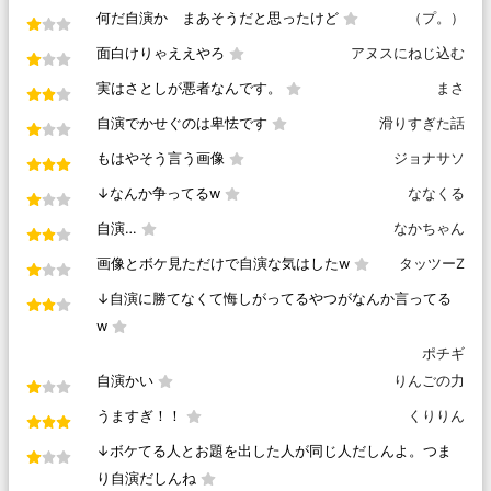
何だ自演か まあそうだと思ったけど
（プ。）
面白けりゃええやろ
アヌスにねじ込む
実はさとしが悪者なんです。
まさ
自演でかせぐのは卑怯です
滑りすぎた話
もはやそう言う画像
ジョナサソ
↓なんか争ってるw
ななくる
自演…
なかちゃん
画像とボケ見ただけで自演な気はしたw
タッツーZ
↓自演に勝てなくて悔しがってるやつがなんか言ってる
w
ポチギ
自演かい
りんごの力
うますぎ！！
くりりん
↓ボケてる人とお題を出した人が同じ人だしんよ。つま
り自演だしんね