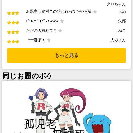
グロちゃん
お題主も絶対この答え待ってたやろ笑
ken
(´^ω^｀)ﾌﾞﾌｫwww
矢部
ただの大喜利で草
ねこ
そー那須！
大みょん
もっと見る
同じお題のボケ