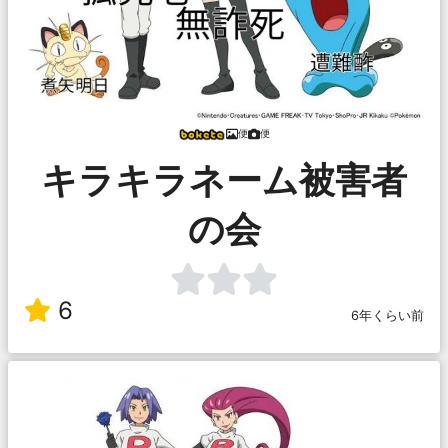
便
便
キラキラネーム被害者
の会
6
6年くらい前