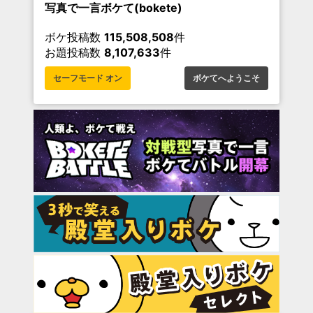
写真で一言ボケて(bokete)
ボケ投稿数
115,508,508
件
お題投稿数
8,107,633
件
セーフモード オン
ボケてへようこそ