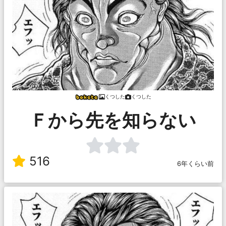
くつした
くつした
Ｆから先を知らない
516
6年くらい前