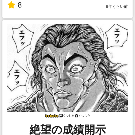
8
6年くらい前
くつした
くつした
絶望の成績開示