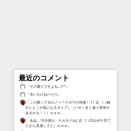
最近のコメント
「
その通りですよね…(^^;
」
「
良いわけねーだろ
」
「
この握ってるのノッペラボウの先端！？(´Д｀)（細
かいとこが気になるタイプ）（いや！全く違う意味が
あるかも！！）ｗｗｗ
」
「
ああ、10分後か。ナルホドね(´Д｀)（沢山ボケ見て
たから見逃してた）ｗｗｗ
」