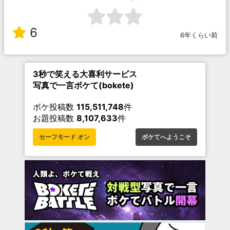
6
6年くらい前
3秒で笑える大喜利サービス
写真で一言ボケて(bokete)
ボケ投稿数
115,511,748
件
お題投稿数
8,107,633
件
セーフモード オン
ボケてへようこそ