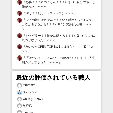
「
ああ！！これのことか！！！(´Д｀)（自分のボケと
繋がった）ｗｗｗ
」
「
違う！！(´Д｀)（マジレス）ｗｗｗ
」
「
ウチの娘にはさせんぞ！！いや親がやっとるの知っ
とるからするかも！？！(´Д｀)（複雑な心境）ｗｗ
ｗ
」
「
ジャグラー！？確かに似とる！！！(´Д｀)（これは
気づかなかった）ｗｗｗ
」
「
無いならOPEN TOP BUSには乗らん！！(´Д｀)ｗ
ｗｗ
」
「
「は〜い！」ってんなこと無いわ！！(´Д｀)（人生
初のノリツッコミ）ｗｗｗ
」
最近の評価されている職人
mmmmm
タムケン2
Wakegi177674
無担保
mmmmm