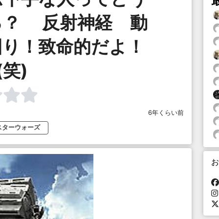
ろ？ 反射神経 動
回り！致命的だよ！
(笑)
6年くらい前
スターウォーズ
お