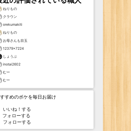
最近の評価されている職人
ねりもの
クラウン
orekumakiti
ねりもの
お母さんも目玉
12379×7224
しょうぶ
inotai2602
むー
むー
すすめのボケを毎日お届け
いいね！する
フォローする
フォローする