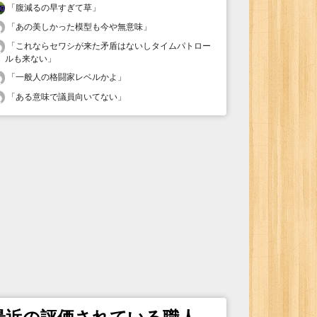
「
腹減るの早すぎて草
」
「
あの美しかった模型も今や無意味
」
「
これならセワシが来た矛盾はないしタイムパトロー
ルも来ない
」
「
一般人の格闘家レベルかよ
」
「
ある意味で議員向いてない
」