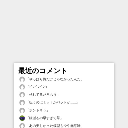
最近のコメント
「
やっぱり俺だけじゃなかったんだ
」
「
ﾄﾞﾝﾄﾞﾝﾄﾞﾝ!
」
「
枯れてるだろもう
」
「
狙うのはミットかバットか……
」
「
ホントそう
」
「
腹減るの早すぎて草
」
「
あの美しかった模型も今や無意味
」