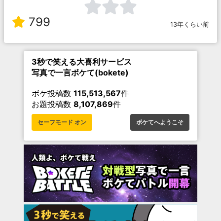
799
13年くらい前
3秒で笑える大喜利サービス
写真で一言ボケて(bokete)
ボケ投稿数
115,513,567
件
お題投稿数
8,107,869
件
セーフモード オン
ボケてへようこそ