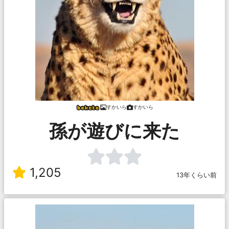
すかいら
すかいら
孫が遊びに来た
1,205
13年くらい前