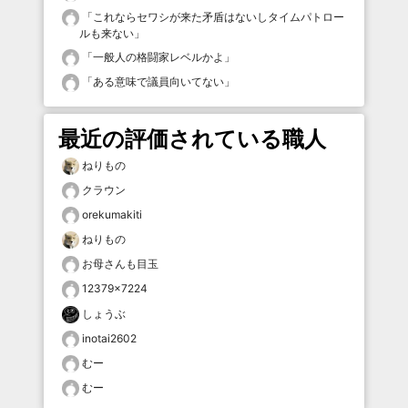
「
これならセワシが来た矛盾はないしタイムパトロー
ルも来ない
」
「
一般人の格闘家レベルかよ
」
「
ある意味で議員向いてない
」
最近の評価されている職人
ねりもの
クラウン
orekumakiti
ねりもの
お母さんも目玉
12379×7224
しょうぶ
inotai2602
むー
むー