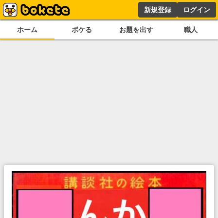
新規登録
ログイン
ホーム
ボケる
お題を出す
職人