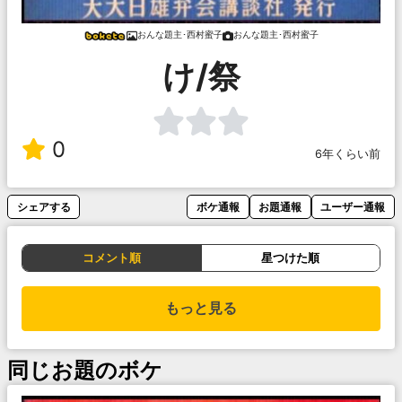
おんな題主･西村蜜子
おんな題主･西村蜜子
け/祭
0
6年くらい前
シェアする
ボケ通報
お題通報
ユーザー通報
コメント順
星つけた順
もっと見る
同じお題のボケ