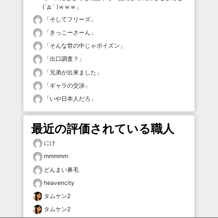
(´д｀)ｗｗｗ
」
「
そしてフリーズ
」
「
きっこーさーん
」
「
そんな世の中じゃポイズン
」
「
出口調査？
」
「
兄弟が出来ました
」
「
ギャラの交渉
」
「
いや日本人だろ
」
最近の評価されている職人
にけ
mmmmm
どんまい鼻毛
heavencity
タムケン2
タムケン2