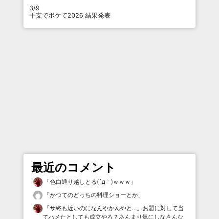
3/9
干支でボケて2026 結果発表
最近のコメント
「
色白通り越しとる(´д｀)ｗｗｗ
」
「
かつてのどっちの料理ショーとか
」
「
サ終も近いのになんやかんやと…。お題に対して当
てハメたとしても成立やろ？あんまり気にしなさんな