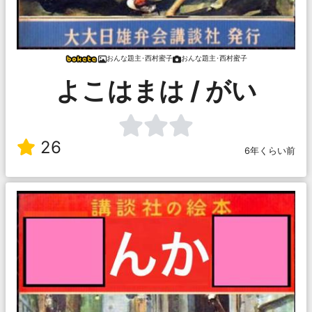
おんな題主･西村蜜子
おんな題主･西村蜜子
よこはまは / がい
26
6年くらい前