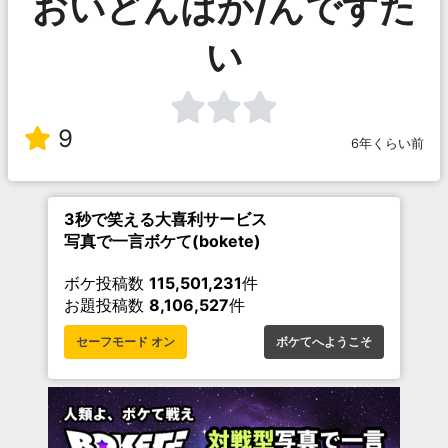
おいどんはか/んですた
い
9
6年くらい前
3秒で笑える大喜利サービス
写真で一言ボケて(bokete)
ボケ投稿数
115,501,231
件
お題投稿数
8,106,527
件
セーフモード オン
ボケてへようこそ