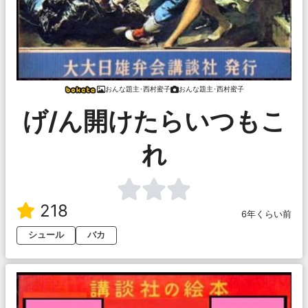
おんな題主･西村蜜子
おんな題主･西村蜜子
げ/ん開けたらいつもこ
れ
218
6年くらい前
シュール
バカ