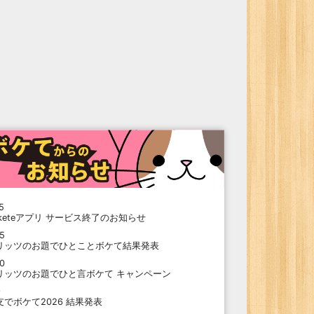
5
oketeアプリ サービス終了のお知らせ
15
リッツのお題でひとことボケて結果発表
10
リッツのお題でひと言ボケて キャンペーン
9
支でボケて2026 結果発表