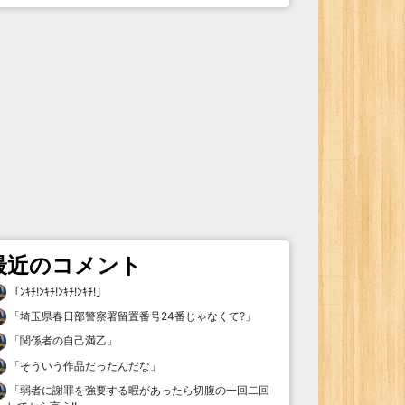
最近のコメント
「
ﾝｷﾁ!ﾝｷﾁ!ﾝｷﾁ!ﾝｷﾁ!
」
「
埼玉県春日部警察署留置番号24番じゃなくて?
」
「
関係者の自己満乙
」
「
そういう作品だったんだな
」
「
弱者に謝罪を強要する暇があったら切腹の一回二回