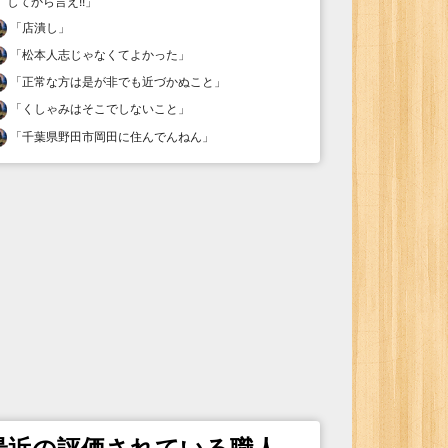
してから言え!!
」
「
店潰し
」
「
松本人志じゃなくてよかった
」
「
正常な方は是が非でも近づかぬこと
」
「
くしゃみはそこでしないこと
」
「
千葉県野田市岡田に住んでんねん
」