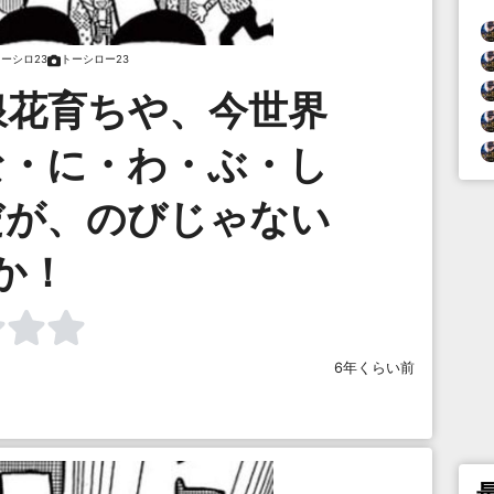
ーシロ23
トーシロー23
浪花育ちや、今世界
な・に・わ・ぶ・し
だが、のびじゃない
か！
6年くらい前