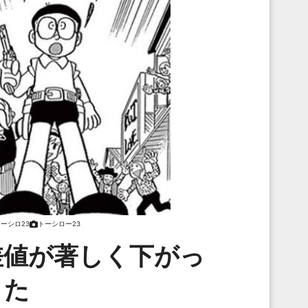
ーシロ23
トーシロー23
差値が著しく下がっ
た