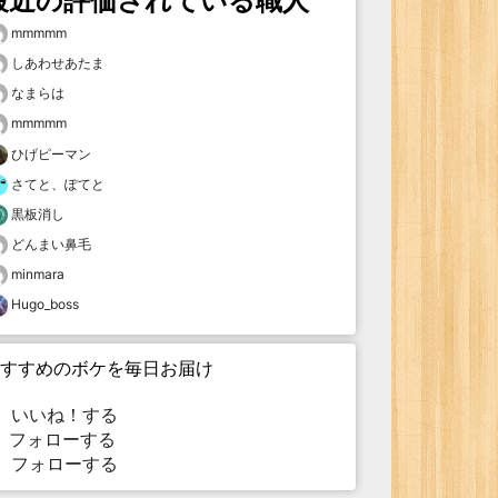
最近の評価されている職人
mmmmm
しあわせあたま
なまらは
mmmmm
ひげピーマン
さてと、ぽてと
黒板消し
どんまい鼻毛
minmara
Hugo_boss
すすめのボケを毎日お届け
いいね！する
フォローする
フォローする