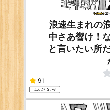
ト
浪速生まれの
中さあ響け！
と言いたい所
91
ええじゃないか