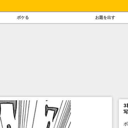
ボケる
お題を出す
3
写