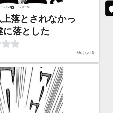
ーシロ23
トーシロー23
以上落とされなかっ
を遂に落とした
6年くらい前