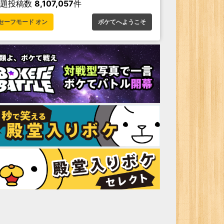
お題投稿数
8,107,057
件
セーフモード オン
ボケてへようこそ