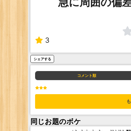
急に周囲の偏
3
シェアする
コメント順
も
同じお題のボケ