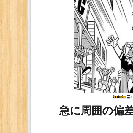
ト
急に周囲の偏