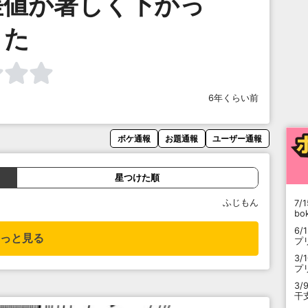
差値が著しく下がっ
た
6年くらい前
ボケ通報
お題通報
ユーザー通報
星つけた順
ふじもん
7/1
b
6/
っと見る
プ
3/
プ
3/
干