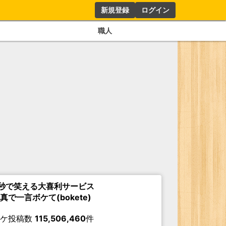
新規登録
ログイン
職人
秒で笑える大喜利サービス
真で一言ボケて(bokete)
ボケ投稿数
115,506,460
件