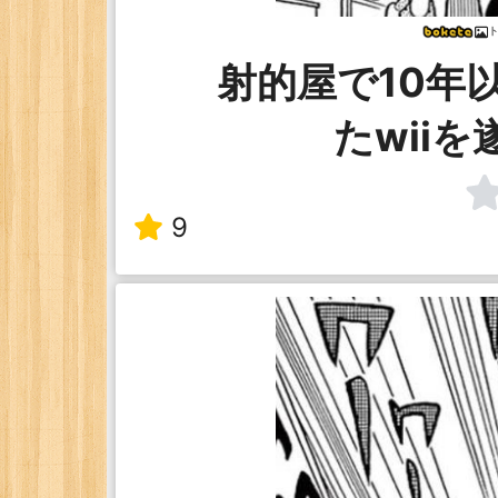
ト
射的屋で10年
たwii
9