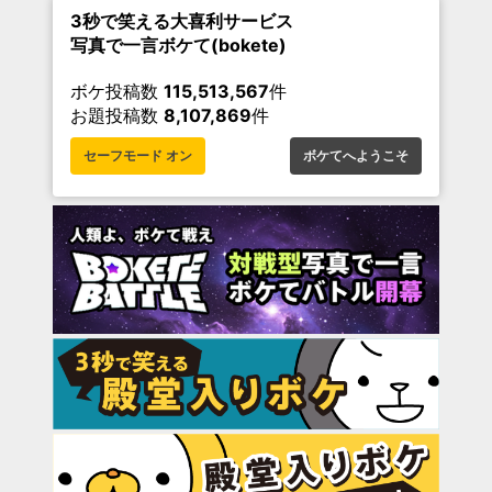
3秒で笑える大喜利サービス
写真で一言ボケて(bokete)
ボケ投稿数
115,513,567
件
お題投稿数
8,107,869
件
セーフモード オン
ボケてへようこそ