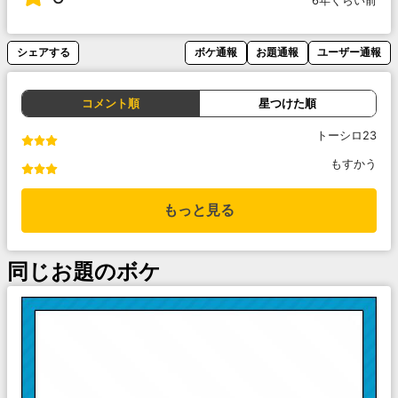
6年くらい前
シェアする
ボケ通報
お題通報
ユーザー通報
コメント順
星つけた順
トーシロ23
もすかう
もっと見る
同じお題のボケ