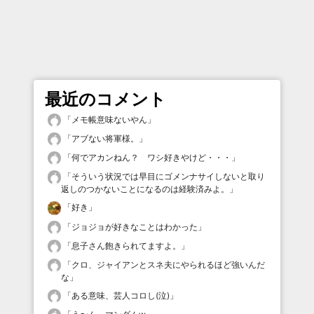
最近のコメント
「
メモ帳意味ないやん
」
「
アブない将軍様。
」
「
何でアカンねん？ ワシ好きやけど・・・
」
「
そういう状況では早目にゴメンナサイしないと取り
返しのつかないことになるのは経験済みよ。
」
「
好き
」
「
ジョジョが好きなことはわかった
」
「
息子さん飽きられてますよ。
」
「
クロ、ジャイアンとスネ夫にやられるほど強いんだ
な
」
「
ある意味、芸人コロし(泣)
」