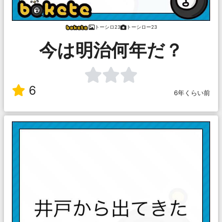
トーシロ23
トーシロー23
今は明治何年だ？
6
6年くらい前