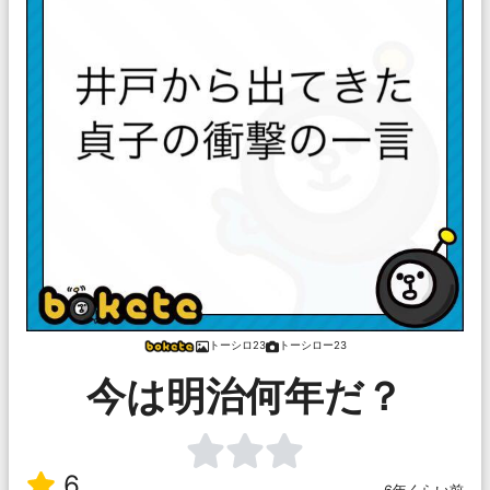
トーシロ23
トーシロー23
今は明治何年だ？
6