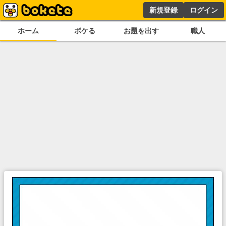
新規登録
ログイン
ホーム
ボケる
お題を出す
職人