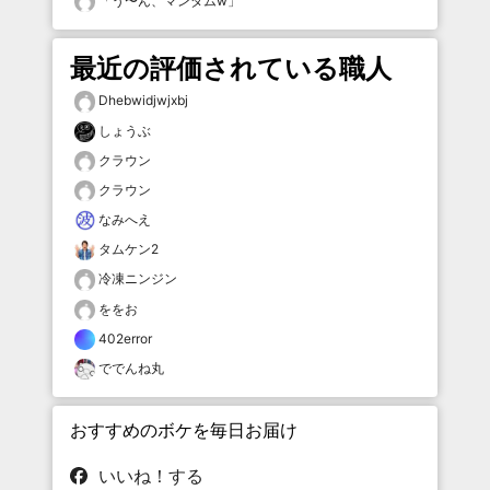
「
う〜ん、マンダムw
」
最近の評価されている職人
Dhebwidjwjxbj
しょうぶ
クラウン
クラウン
なみへえ
タムケン2
冷凍ニンジン
ををお
402error
ででんね丸
おすすめのボケを毎日お届け
いいね！する