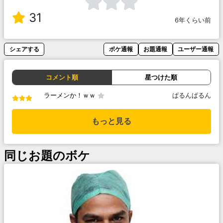
31
6年くらい前
シェアする
ボケ通報
お題通報
ユーザー通報
コメント順
星つけた順
ラーメンか！ｗｗ
ぱるんぱるん
もっと見る
同じお題のボケ