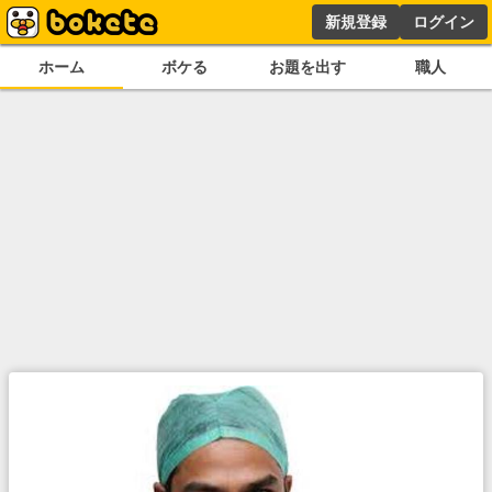
新規登録
ログイン
ホーム
ボケる
お題を出す
職人