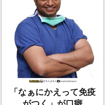
ぱるんぱるん
drashishbhanot
「なぁにかえって免疫
がつく」が口癖