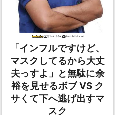
ぱるんぱるん
drashishbhanot
「インフルですけど、
マスクしてるから大丈
夫っすよ」と無駄に余
裕を見せるボブ VS ク
サくて下へ逃げ出すマ
スク