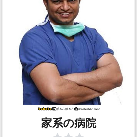
ぱるんぱるん
drashishbhanot
家系の病院