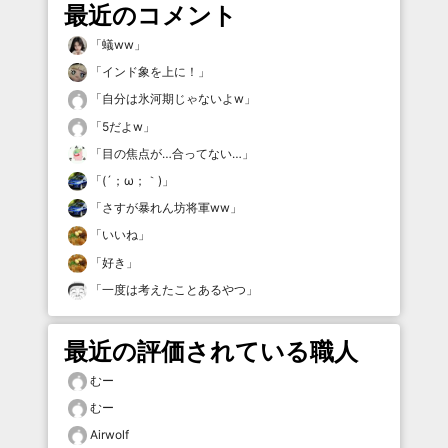
最近のコメント
「
蟻ww
」
「
インド象を上に！
」
「
自分は氷河期じゃないよw
」
「
5だよw
」
「
目の焦点が…合ってない…
」
「
(´；ω；｀)
」
「
さすが暴れん坊将軍ww
」
「
いいね
」
「
好き
」
「
一度は考えたことあるやつ
」
最近の評価されている職人
むー
むー
Airwolf