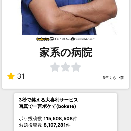
ぱるんぱるん
drashishbhanot
家系の病院
31
6年くらい前
3秒で笑える大喜利サービス
写真で一言ボケて(bokete)
ボケ投稿数
115,508,508
件
お題投稿数
8,107,281
件