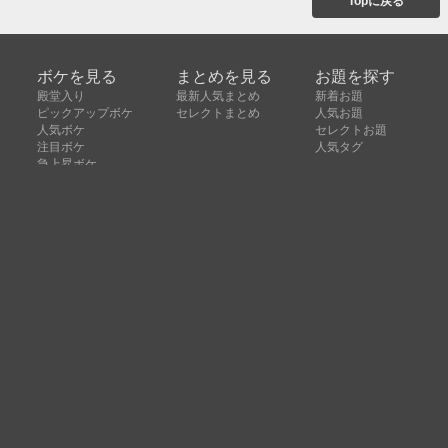
Topに戻る
ボケを見る
まとめを見る
お題を探す
殿堂入り
最新人気まとめ
新着お題
ピックアップボケ
セレクトまとめ
人気お題
人気ボケ
セレクトお題
注目ボケ
人気タグ
急上昇ボケ
新着ボケ
セレクト
タグ
ご利用について
ボケてについて
使い方
利用規約
よくある質問
クッキーの利用について
お問い合わせ
広告掲載について
運営会社
Copyright © ボケて（bokete）All rights reserved. 株式