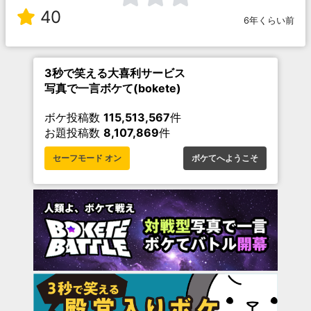
40
6年くらい前
3秒で笑える大喜利サービス
写真で一言ボケて(bokete)
ボケ投稿数
115,513,567
件
お題投稿数
8,107,869
件
セーフモード オン
ボケてへようこそ