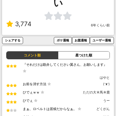
い
3,774
6年くらい前
シェアする
ボケ通報
お題通報
ユーザー通報
コメント順
星つけた順
『それだけは勘弁してください翼さん、お願いします』
はやと
お前を消す方法
(ᵔᴥᵔ)
ひでぇｗｗ
ただの大☆馬☆鹿
ひでぇ
うー
まぁ、ロベルトは居候だからなぁ。
どくがん