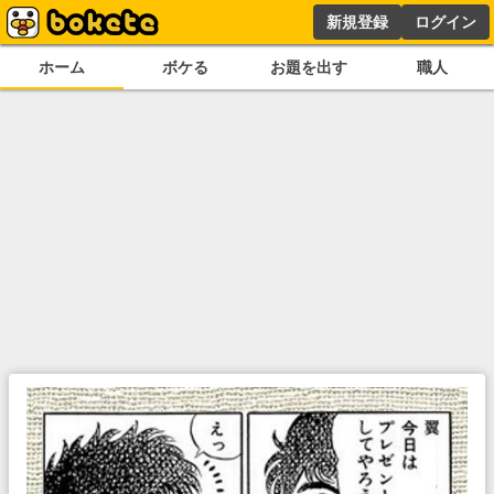
新規登録
ログイン
ホーム
ボケる
お題を出す
職人