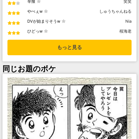
辛辣
笑笑
やべぇw
しゅうちゃんねる
DVが始まりそうw
Nia
ひどっw
桜海老
もっと見る
同じお題のボケ