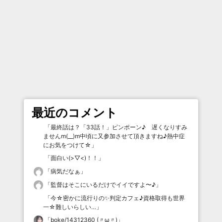
最近のコメント
「
最終話は？「33話！」ピンポーン♪ 遅くなりすみ
ませんm(__)m中頃に又参加させて頂きますね♪熱中症
にお気をつけて☆
」
「
面白い(>▽<)！！
」
「
病気だなぁ
」
「
監督はそこにいるだけでイイですよ〜♪
」
「
今☆密かに流行りの✨判定カフェ♪資格取得も世界
一☆難しいらしい…
」
「
boke/14312360 (〃ω〃)
」