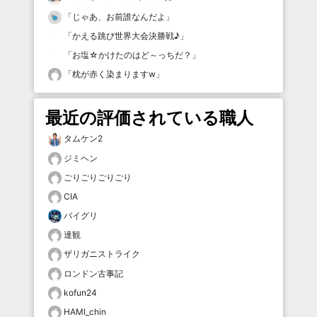
「
じゃあ、お前誰なんだよ
」
「
かえる跳び世界大会決勝戦♪
」
「
お塩☆かけたのはど～っちだ？
」
「
枕が赤く染まりますw
」
最近の評価されている職人
タムケン2
ジミヘン
ごりごりごりごり
CIA
バイグリ
達観
ザリガニストライク
ロンドン古事記
kofun24
HAMI_chin