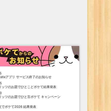
5
oketeアプリ サービス終了のお知らせ
15
リッツのお題でひとことボケて結果発表
10
リッツのお題でひと言ボケて キャンペーン
9
支でボケて2026 結果発表