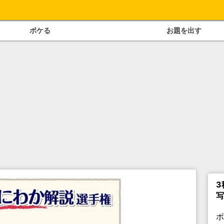
ボケる
お題を出す
3
写