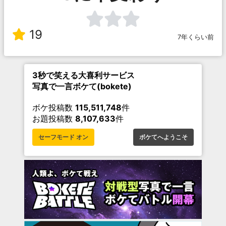
19
7年くらい前
3秒で笑える大喜利サービス
写真で一言ボケて(bokete)
ボケ投稿数
115,511,748
件
お題投稿数
8,107,633
件
セーフモード オン
ボケてへようこそ