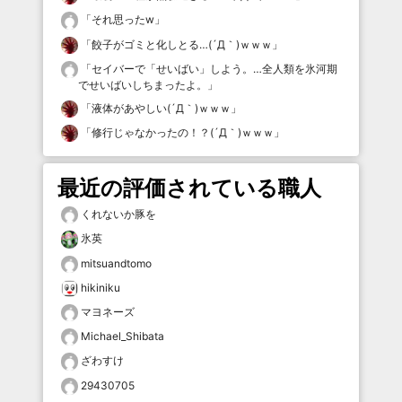
「
それ思ったw
」
「
餃子がゴミと化しとる…(´Д｀)ｗｗｗ
」
「
セイバーで「せいばい」しよう。…全人類を氷河期
でせいばいしちまったよ。
」
「
液体があやしい(´Д｀)ｗｗｗ
」
「
修行じゃなかったの！？(´Д｀)ｗｗｗ
」
最近の評価されている職人
くれないか豚を
氷英
mitsuandtomo
hikiniku
マヨネーズ
Michael_Shibata
ざわすけ
29430705