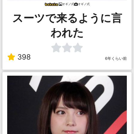
オギノ式
オギノ式
スーツで来るように言
われた
398
6年くらい前