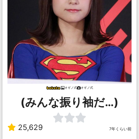
オギノ式
オギノ式
(みんな振り袖だ…)
25,629
7年くらい前