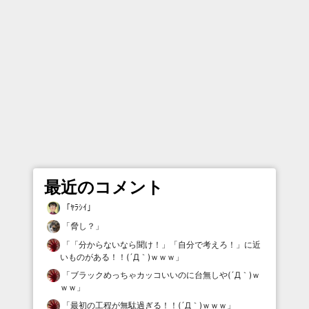
最近のコメント
「
ﾔﾗｼｲ
」
「
脅し？
」
「
「分からないなら聞け！」「自分で考えろ！」に近
いものがある！！(´Д｀)ｗｗｗ
」
「
ブラックめっちゃカッコいいのに台無しや(´Д｀)ｗ
ｗｗ
」
「
最初の工程が無駄過ぎる！！(´Д｀)ｗｗｗ
」