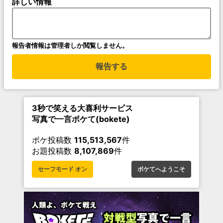
詳しい情報
報告者情報は管理者しか閲覧しません。
報告する
3秒で笑える大喜利サービス
写真で一言ボケて(bokete)
ボケ投稿数
115,513,567
件
お題投稿数
8,107,869
件
セーフモード オン
ボケてへようこそ