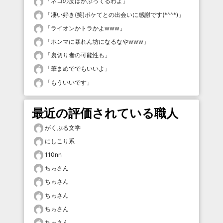
「
ネコの皮はかぶってるわよ
」
「
凄い好き(笑)ボケてとの出会いに感謝です(*^^*)
」
「
ライオンかトラかよwww
」
「
ホンマに暴れん坊になるなやwww
」
「
裏切り者の可能性も
」
「
筆まめででもいいよ
」
「
もういいです
」
最近の評価されている職人
がくぶる文学
にしこり系
110nn
ちゎさん
ちゎさん
ちゎさん
ちゎさん
ちゎさん