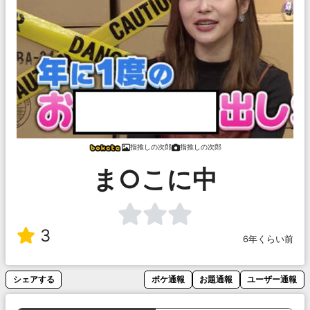
指推しの次郎
指推しの次郎
ま○こに中
3
6年くらい前
シェアする
ボケ通報
お題通報
ユーザー通報