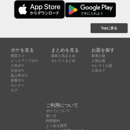
Topに戻る
ボケを見る
まとめを見る
お題を探す
殿堂入り
最新人気まとめ
新着お題
ピックアップボケ
セレクトまとめ
人気お題
人気ボケ
セレクトお題
注目ボケ
人気タグ
急上昇ボケ
新着ボケ
セレクト
タグ
ご利用について
ボケてについて
使い方
利用規約
よくある質問