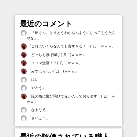
最近のコメント
「
「爺さん、とうとうわからんようになってもうたん
やな」
」
「
これはいくらなんでも古すぎる！！(´Д｀)ｗｗｗ
」
「
どっちもほぼ同じ(´Д｀)ｗｗｗ
」
「
３コマ漫画！？(´Д｀)ｗｗｗ
」
「
みすぼらしい(´Д｀)ｗｗｗ
」
「
はい
」
「
やろう
」
「
緑の角に飛び飛びで赤が入っております！(´Д｀)ｗ
ｗｗ
」
「
なるなる
」
「
さいこー
」
最近の評価されている職人