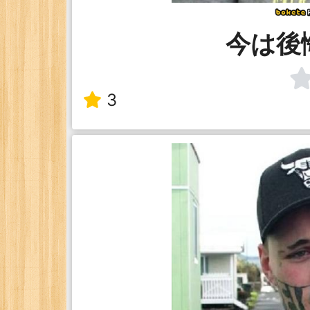
今は後
3