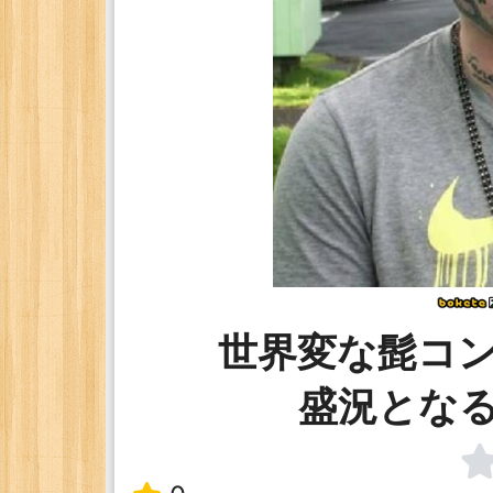
世界変な髭コ
盛況とな