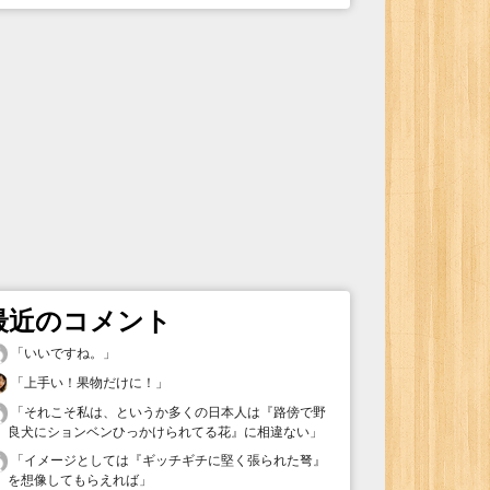
最近のコメント
「
いいですね。
」
「
上手い！果物だけに！
」
「
それこそ私は、というか多くの日本人は『路傍で野
良犬にションベンひっかけられてる花』に相違ない
」
「
イメージとしては『ギッチギチに堅く張られた弩』
を想像してもらえれば
」