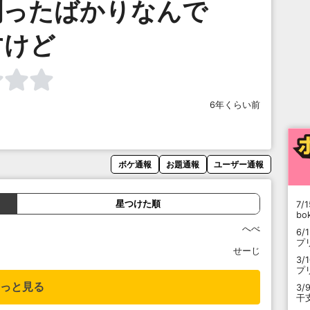
剃ったばかりなんで
すけど
6年くらい前
ボケ通報
お題通報
ユーザー通報
星つけた順
7/1
b
へべ
6/
プ
せーじ
3/
プ
っと見る
3/
干