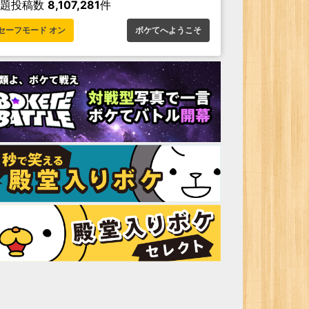
お題投稿数
8,107,281
件
セーフモード オン
ボケてへようこそ