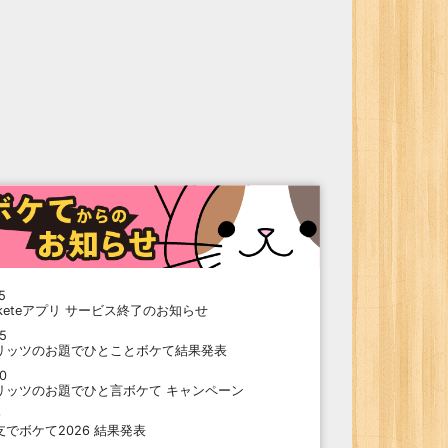
5
oketeアプリ サービス終了のお知らせ
15
リッツのお題でひとことボケて結果発表
10
リッツのお題でひと言ボケて キャンペーン
9
支でボケて2026 結果発表