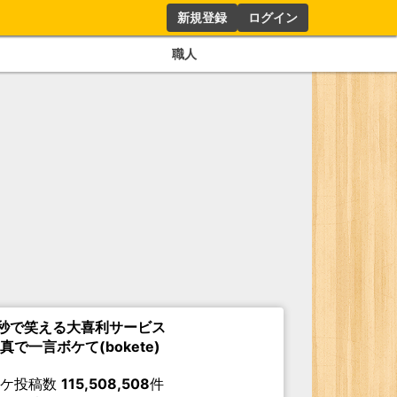
新規登録
ログイン
職人
秒で笑える大喜利サービス
真で一言ボケて(bokete)
ボケ投稿数
115,508,508
件