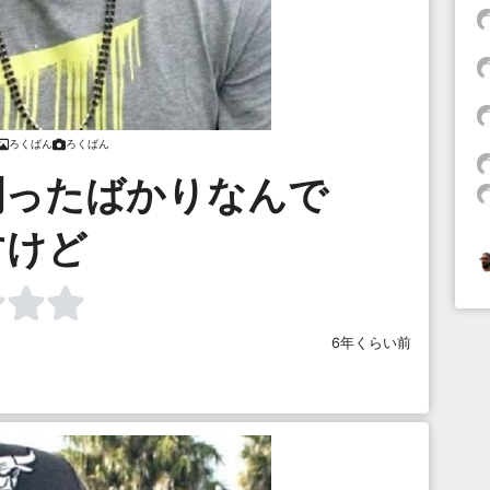
ろくばん
ろくばん
剃ったばかりなんで
すけど
6年くらい前