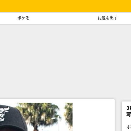
ボケる
お題を出す
3
写