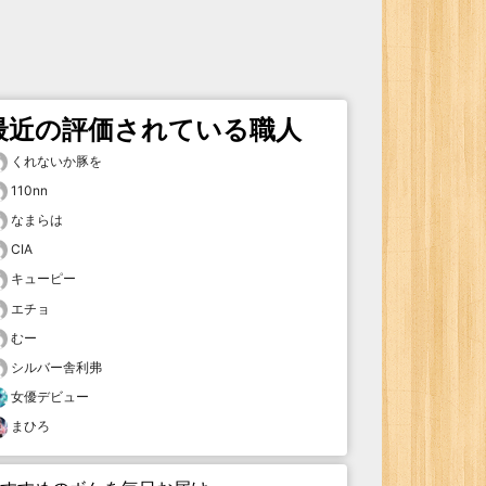
最近の評価されている職人
くれないか豚を
110nn
なまらは
CIA
キューピー
エチョ
むー
シルバー舎利弗
女優デビュー
まひろ