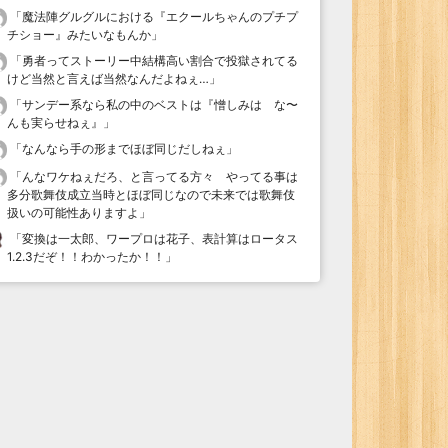
「
魔法陣グルグルにおける『エクールちゃんのプチプ
チショー』みたいなもんか
」
「
勇者ってストーリー中結構高い割合で投獄されてる
けど当然と言えば当然なんだよねぇ…
」
「
サンデー系なら私の中のベストは『憎しみは な〜
んも実らせねぇ』
」
「
なんなら手の形までほぼ同じだしねぇ
」
「
んなワケねぇだろ、と言ってる方々 やってる事は
多分歌舞伎成立当時とほぼ同じなので未来では歌舞伎
扱いの可能性ありますよ
」
「
変換は一太郎、ワープロは花子、表計算はロータス
1.2.3だぞ！！わかったか！！
」