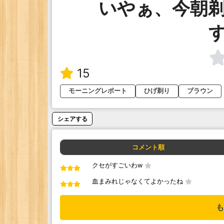
いやぁ、今朝
15
モーニングレポート
ひげ剃り
ブラウン
シェアする
コメント順
クセがすごいわw
血まみれじゃなくてよかったね
も