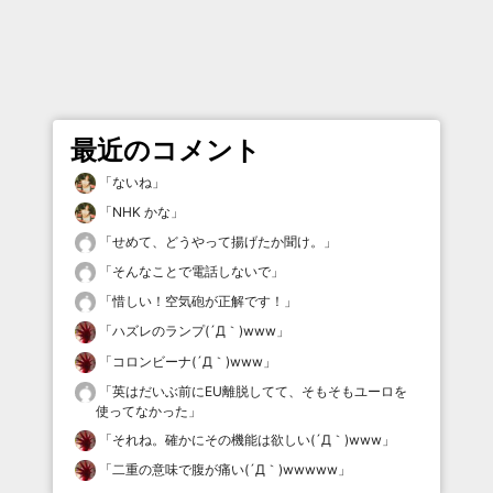
最近のコメント
「
ないね
」
「
NHK かな
」
「
せめて、どうやって揚げたか聞け。
」
「
そんなことで電話しないで
」
「
惜しい！空気砲が正解です！
」
「
ハズレのランプ(´Д｀)www
」
「
コロンビーナ(´Д｀)www
」
「
英はだいぶ前にEU離脱してて、そもそもユーロを
使ってなかった
」
「
それね。確かにその機能は欲しい(´Д｀)www
」
「
二重の意味で腹が痛い(´Д｀)wwwww
」