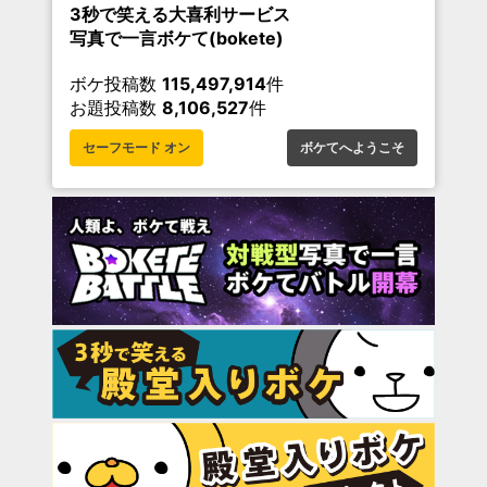
3秒で笑える大喜利サービス
写真で一言ボケて(bokete)
ボケ投稿数
115,497,914
件
お題投稿数
8,106,527
件
セーフモード オン
ボケてへようこそ