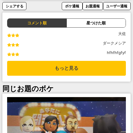
シェアする
ボケ通報
お題通報
ユーザー通報
コメント順
星つけた順
大佐
ダークメシア
hfhfhfgfyf
もっと見る
同じお題のボケ