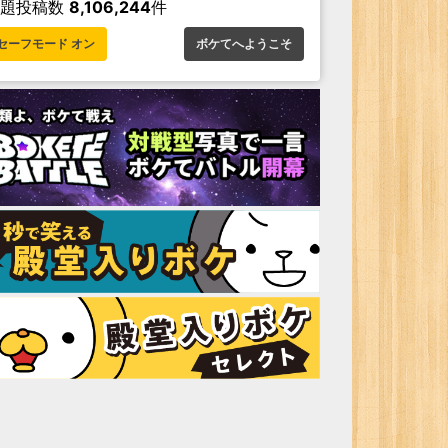
お題投稿数
8,106,244
件
セーフモード オン
ボケてへようこそ