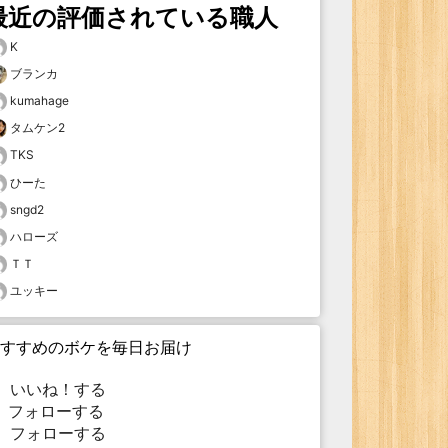
最近の評価されている職人
K
ブランカ
kumahage
タムケン2
TKS
ひーた
sngd2
ハローズ
ＴＴ
ユッキー
すすめのボケを毎日お届け
いいね！する
フォローする
フォローする