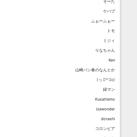
そーた
ケバブ
ふぉーふぉー
トモ
ミジィ
りなちゃん
Ken
山崎パン春のなんとか
‪(っ ॑꒳ ॑c)
緑マン
Kusattemo
izawonder
dorashi
コロンビア