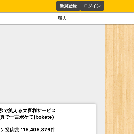
新規登録
ログイン
職人
秒で笑える大喜利サービス
真で一言ボケて(bokete)
ボケ投稿数
115,495,876
件