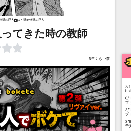
y進撃の巨人
みん撃by進撃の巨人
入ってきた時の教師
6年くらい前
7/1
b
6/
プ
3/
プ
3/
干