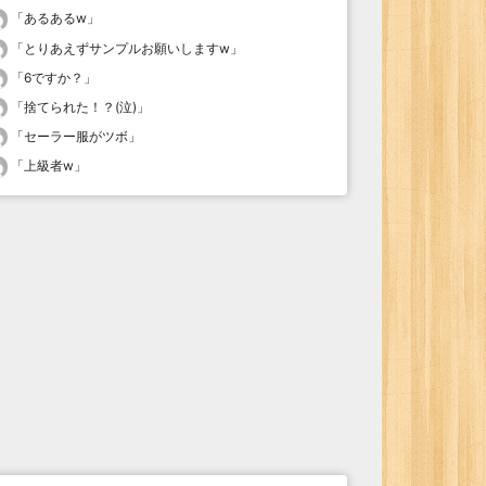
「
あるあるw
」
「
とりあえずサンプルお願いしますw
」
「
6ですか？
」
「
捨てられた！？(泣)
」
「
セーラー服がツボ
」
「
上級者w
」