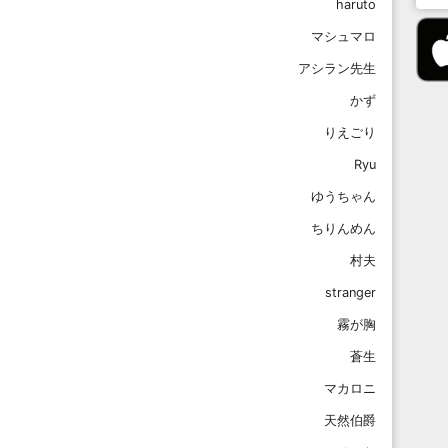
haruto
マシュマロ
アシラン先生
かず
りえごり
Ryu
ゆうちゃん
ちりんめん
村夫
stranger
霧が胸
蒼生
マカロニ
天然伯爵