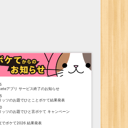
5
oketeアプリ サービス終了のお知らせ
15
リッツのお題でひとことボケて結果発表
10
リッツのお題でひと言ボケて キャンペーン
9
支でボケて2026 結果発表