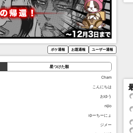
ボケ通報
お題通報
ユーザー通報
星つけた順
Cham
こんにちは
おゆう
nijio
ゆーちーにょ
ジメー