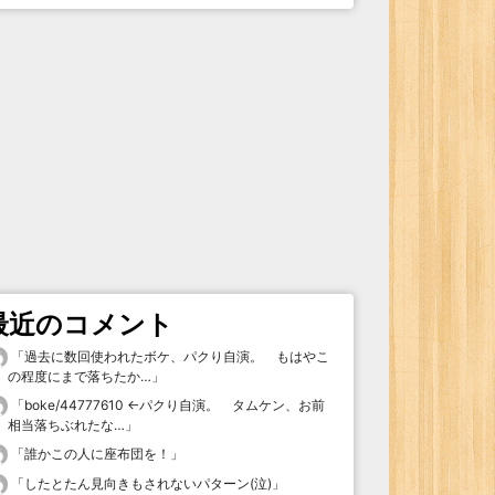
最近のコメント
「
過去に数回使われたボケ、パクり自演。 もはやこ
の程度にまで落ちたか…
」
「
boke/44777610 ←パクり自演。 タムケン、お前
相当落ちぶれたな…
」
「
誰かこの人に座布団を！
」
「
したとたん見向きもされないパターン(泣)
」