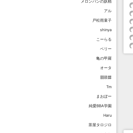
メロンパンの妖精
アル
戸松雨童子
shinya
こーらる
ベリー
亀の甲羅
オータ
朤燚㵘
Tm
まおぽー
純愛BBA学園
Haru
茶屋タロジロ