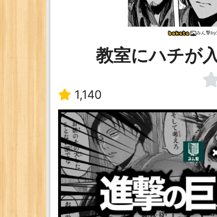
みん撃b
教室にハチが
1,140