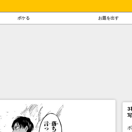
ボケる
お題を出す
3
写