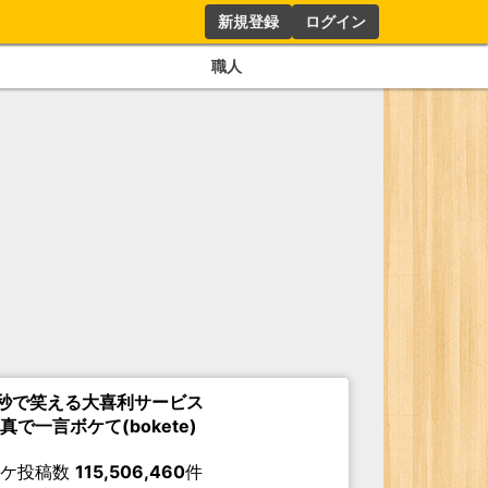
新規登録
ログイン
職人
秒で笑える大喜利サービス
真で一言ボケて(bokete)
ボケ投稿数
115,506,460
件