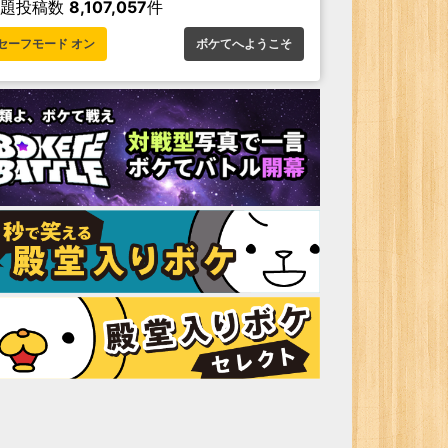
お題投稿数
8,107,057
件
セーフモード オン
ボケてへようこそ