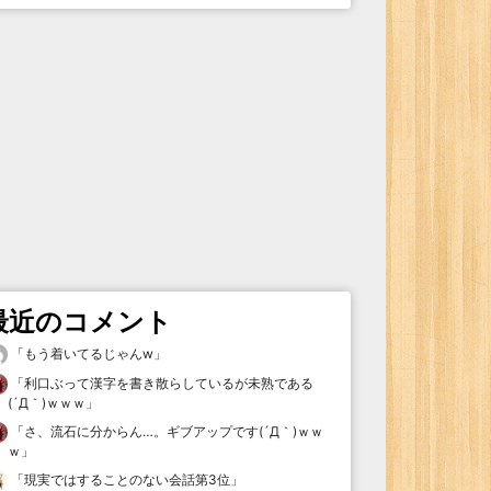
最近のコメント
「
もう着いてるじゃんw
」
「
利口ぶって漢字を書き散らしているが未熟である
(´Д｀)ｗｗｗ
」
「
さ、流石に分からん…。ギブアップです(´Д｀)ｗｗ
ｗ
」
「
現実ではすることのない会話第3位
」