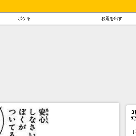
ボケる
お題を出す
3
写