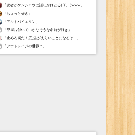
「
読者がケンシロウに話しかけとる(´Д｀)www
」
「
ちょっと好き
」
「
アルトバイエルン
」
「
部屋片付いていかなそうな名前が好き
」
「
止めろ罠だ！広_告がえらいことになるぞ！
」
「
アウトレイジの世界？
」