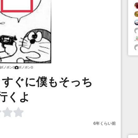
ボノボンΩ
ボノボンΩ
、すぐに僕もそっち
行くよ
6年くらい前