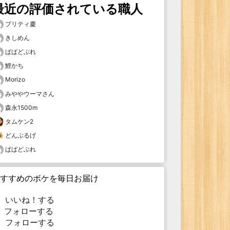
最近の評価されている職人
プリティ慶
きしめん
ぱぱどぶれ
鯉かち
Morizo
みややウーマさん
森永1500m
タムケン2
どんぶるげ
ぱぱどぶれ
すすめのボケを毎日お届け
いいね！する
フォローする
フォローする