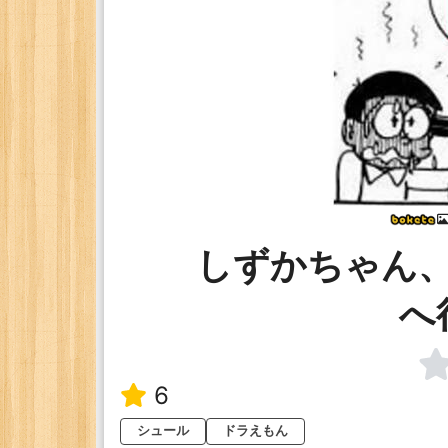
しずかちゃん
へ
6
シュール
ドラえもん