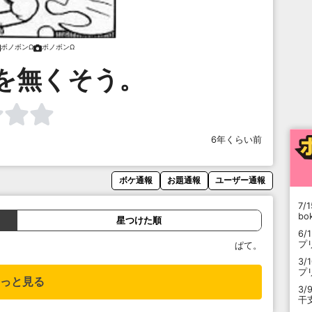
ボノボンΩ
ボノボンΩ
を無くそう。
6年くらい前
ボケ通報
お題通報
ユーザー通報
7/1
b
星つけた順
6/
プ
ぱて。
3/
プ
っと見る
3/
干