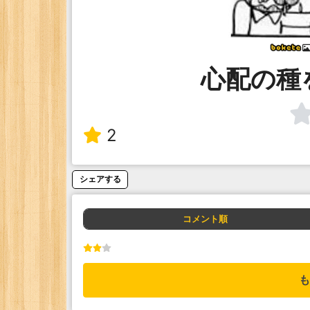
心配の種
2
シェアする
コメント順
も