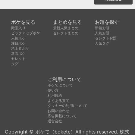
ボケを見る
まとめを見る
お題を探す
殿堂入り
最新人気まとめ
新着お題
ピックアップボケ
セレクトまとめ
人気お題
人気ボケ
セレクトお題
注目ボケ
人気タグ
急上昇ボケ
新着ボケ
セレクト
タグ
ご利用について
ボケてについて
使い方
利用規約
よくある質問
クッキーの利用について
お問い合わせ
広告掲載について
運営会社
Copyright © ボケて（bokete）All rights reserved. 株式