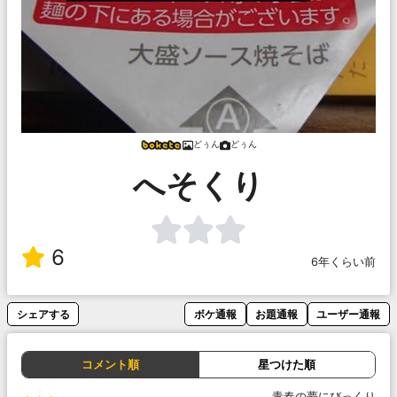
どぅん
どぅん
へそくり
6
6年くらい前
シェアする
ボケ通報
お題通報
ユーザー通報
コメント順
星つけた順
青春の夢にびっくり