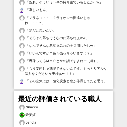
「
ああ、そういうヘキの持ち主でいらしたか…w
」
「
寂しいもん
」
「
ノラネコ・・・？ライオンの間違いじゃ
ね・・・？
」
「
夢だと思いたい
」
「
そろそろ落ちそうなのに落ちねぇww
」
「
なんでそんな悪意まみれのを採用したしw
」
「
いいんですか？色々売っちゃいますよ？
」
「
過疎ってるＭＭＯとかの話ですよねー（棒）
」
「
もう妄想じゃ我慢できないんです、もっとリアルな
暴力をください女王様ぁ〜！！
」
「
その空気には二酸化炭素と息が停滞してたと思う
」
最近の評価されている職人
Niracco
鈴美紅
pandla