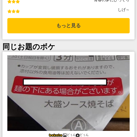
しげ～
もっと見る
同じお題のボケ
どぅん
どぅん