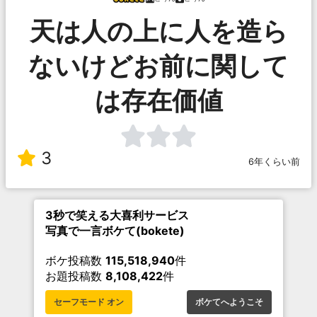
天は人の上に人を造ら
ないけどお前に関して
は存在価値
3
6年くらい前
3秒で笑える大喜利サービス
写真で一言ボケて(bokete)
ボケ投稿数
115,518,940
件
お題投稿数
8,108,422
件
セーフモード オン
ボケてへようこそ