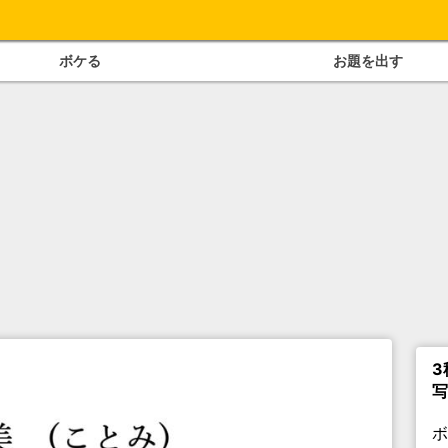
ボケる
お題を出す
3
写