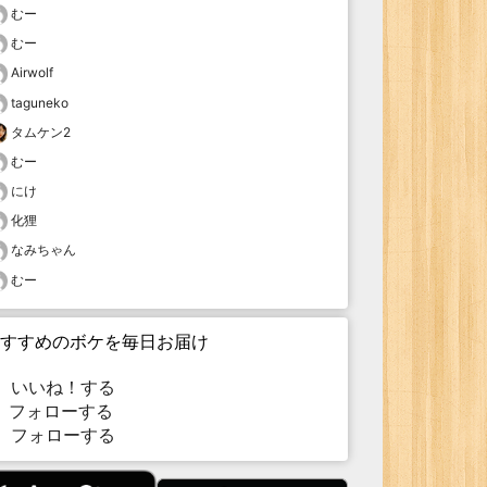
むー
むー
Airwolf
taguneko
タムケン2
むー
にけ
化狸
なみちゃん
むー
すすめのボケを毎日お届け
いいね！する
フォローする
フォローする