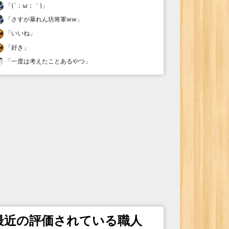
「
(´；ω；｀)
」
「
さすが暴れん坊将軍ww
」
「
いいね
」
「
好き
」
「
一度は考えたことあるやつ
」
最近の評価されている職人