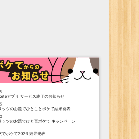
5
oketeアプリ サービス終了のお知らせ
15
リッツのお題でひとことボケて結果発表
10
リッツのお題でひと言ボケて キャンペーン
9
支でボケて2026 結果発表