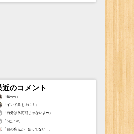
最近のコメント
「
蟻ww
」
「
インド象を上に！
」
「
自分は氷河期じゃないよw
」
「
5だよw
」
「
目の焦点が…合ってない…
」