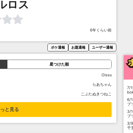
ルロス
6年くらい前
ボケ通報
お題通報
ユーザー通報
星つけた順
Oissu
らあちゃん
7/1
b
こぶたぬきつねこ
6/
プ
っと見る
3/
プ
3/
干