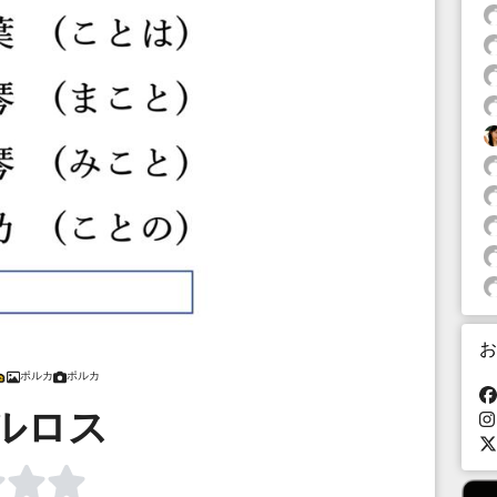
お
ポルカ
ポルカ
ルロス