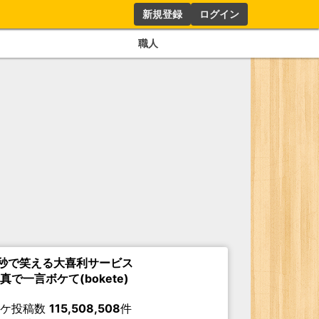
新規登録
ログイン
職人
秒で笑える大喜利サービス
真で一言ボケて(bokete)
ボケ投稿数
115,508,508
件