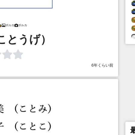
ポルカ
ポルカ
ことうげ）
6年くらい前