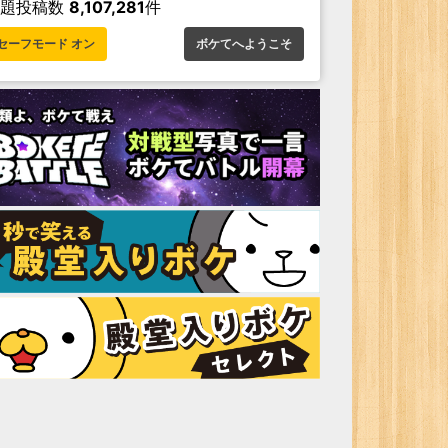
お題投稿数
8,107,281
件
セーフモード オン
ボケてへようこそ