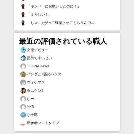
「
キンペーにお願いしたのに！
」
「
よろしい！
」
「
じゃ…あがって確認させてもらうんで…
」
最近の評価されている職人
女優デビュー
星待ちすいせい
TSUNAGAWA
パンダと7匹のパンダ
ヴォケマス
タムケン2
むー
YK5
小十郎
新参者プロトタイプ