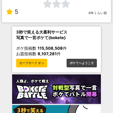
5
6年くらい前
3秒で笑える大喜利サービス
写真で一言ボケて(bokete)
ボケ投稿数
115,508,508
件
お題投稿数
8,107,281
件
セーフモード オン
ボケてへようこそ