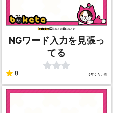
よねすけ
よねすけ
NGワード入力を見張っ
てる
8
6年くらい前