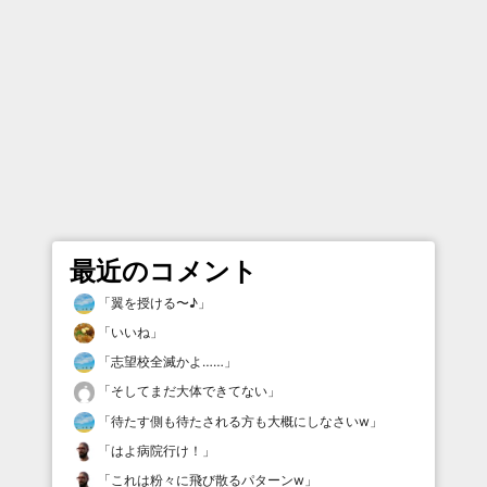
最近のコメント
「
翼を授ける〜♪
」
「
いいね
」
「
志望校全滅かよ……
」
「
そしてまだ大体できてない
」
「
待たす側も待たされる方も大概にしなさいw
」
「
はよ病院行け！
」
「
これは粉々に飛び散るパターンw
」