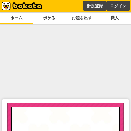
新規登録
ログイン
ホーム
ボケる
お題を出す
職人