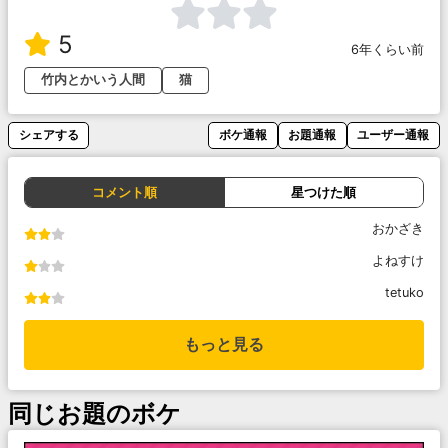
5
6年くらい前
竹内とかいう人間
猫
シェアする
ボケ通報
お題通報
ユーザー通報
コメント順
星つけた順
おかざき
よねすけ
tetuko
もっと見る
同じお題のボケ