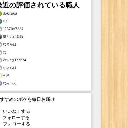
最近の評価されている職人
dokiraku
DK
12379×7224
風と共に猿股
なまらは
むー
Wakegi177674
なまらは
和尚
なみへえ
すすめのボケを毎日お届け
いいね！する
フォローする
フォローする