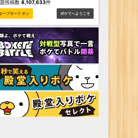
お題投稿数
8,107,633
件
セーフモード オン
ボケてへようこそ