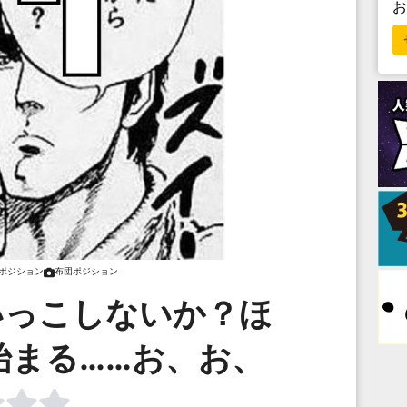
ポジション
布団ポジション
いっこしないか？ほ
始まる……お、お、