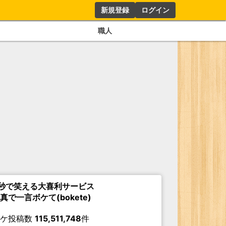
新規登録
ログイン
職人
秒で笑える大喜利サービス
真で一言ボケて(bokete)
ボケ投稿数
115,511,748
件