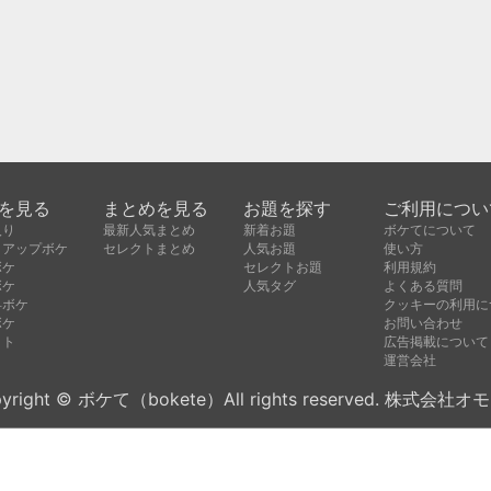
を見る
まとめを見る
お題を探す
ご利用につい
入り
最新人気まとめ
新着お題
ボケてについて
クアップボケ
セレクトまとめ
人気お題
使い方
ボケ
セレクトお題
利用規約
ボケ
人気タグ
よくある質問
昇ボケ
クッキーの利用に
ボケ
お問い合わせ
クト
広告掲載について
運営会社
yright © ボケて（bokete）All rights reserved. 株式会社