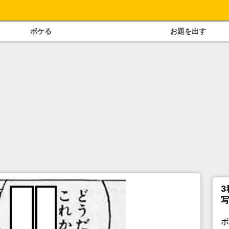
ボケる
お題を出す
3
写