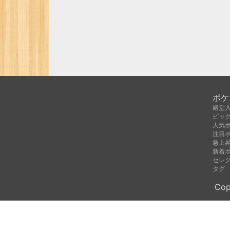
ボケ
殿堂
ピッ
人気
注目
急上
新着
セレ
タグ
Cop