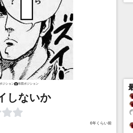
ポジション
布団ポジション
イしないか
6年くらい前