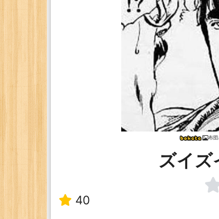
布団
ズイズ
40