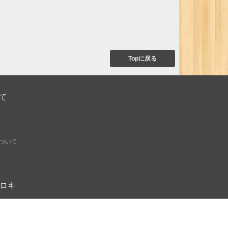
Topに戻る
て
ついて
オモロキ