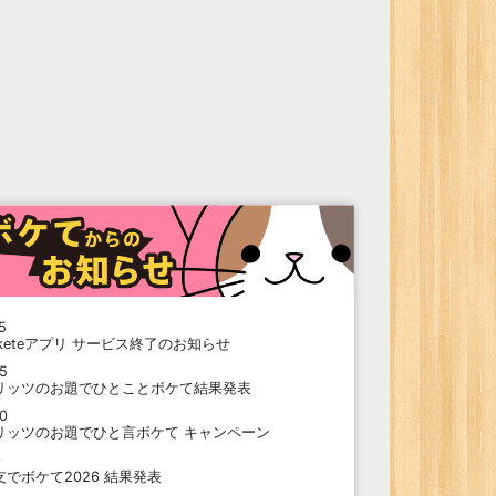
5
oketeアプリ サービス終了のお知らせ
15
リッツのお題でひとことボケて結果発表
10
リッツのお題でひと言ボケて キャンペーン
9
支でボケて2026 結果発表