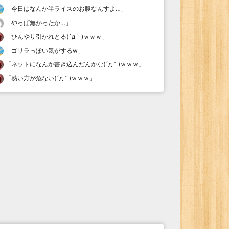
「
今日はなんか半ライスのお腹なんすよ…
」
「
やっぱ無かったか…
」
「
ひんやり引かれとる(´д｀)ｗｗｗ
」
「
ゴリラっぽい気がするw
」
「
ネットになんか書き込んだんかな(´д｀)ｗｗｗ
」
「
熱い方が危ない(´д｀)ｗｗｗ
」