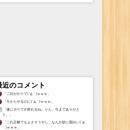
最近のコメント
「
二日がかりで(´д｀)ｗｗｗ
」
「
今からやるのに(´д｀)ｗｗｗ
」
「
遂にボケてが終わるね。りん、今までありがと
う。
」
「
これ正解でもよさそうやし、なんか妙に面白い(´д
｀)ｗｗｗ
」