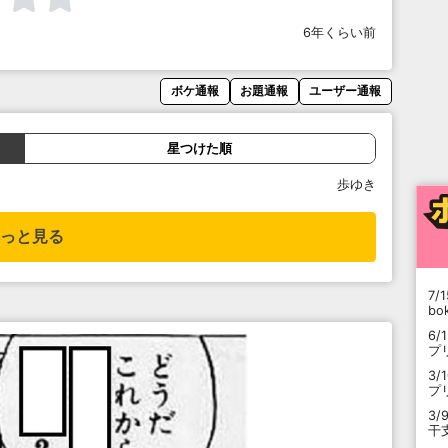
6年くらい前
ボケ通報
お題通報
ユーザー通報
星つけた順
歩ゆき
っと見る
7/1
b
6/
プ
3/
プ
3/
干