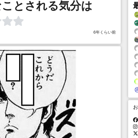
なことされる気分は
6年くらい前
お