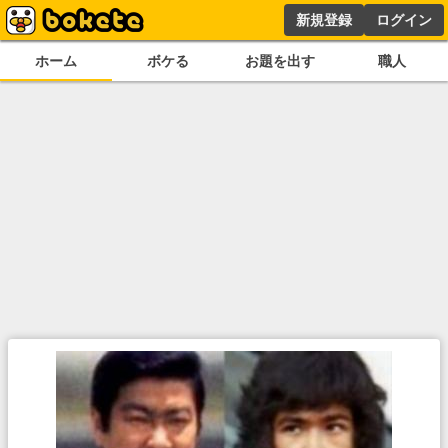
新規登録
ログイン
ホーム
ボケる
お題を出す
職人