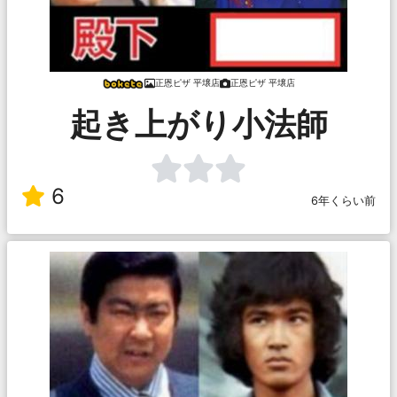
正恩ピザ 平壌店
正恩ピザ 平壌店
起き上がり小法師
6
6年くらい前