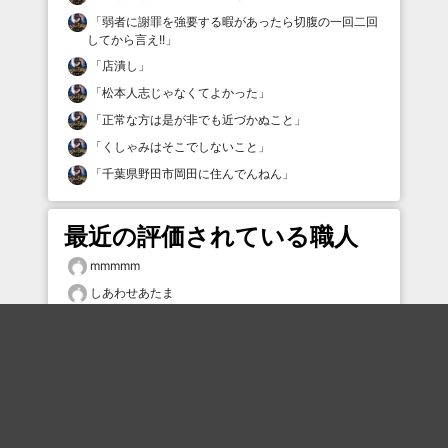
「
弱者に謝罪を強要する暇があったら切腹の一回二回
してから言え!!
」
「
店潰し
」
「
松本人志じゃなくてよかった
」
「
正常な方は是が非でも近づかぬこと
」
「
くしゃみはそこでしないこと
」
「
千葉県野田市岡田に住んでんねん
」
最近の評価されている職人
mmmmm
しあわせあたま
なまらは
mmmmm
ひげピーマン
さてと、ぽてと
黒板消し