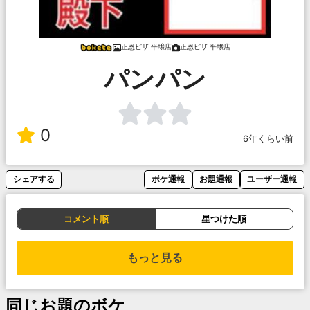
正恩ピザ 平壌店
正恩ピザ 平壌店
パンパン
0
6年くらい前
シェアする
ボケ通報
お題通報
ユーザー通報
コメント順
星つけた順
もっと見る
同じお題のボケ