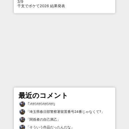
3/9
干支でボケて2026 結果発表
最近のコメント
「
ﾝｷﾁ!ﾝｷﾁ!ﾝｷﾁ!ﾝｷﾁ!
」
「
埼玉県春日部警察署留置番号24番じゃなくて?
」
「
関係者の自己満乙
」
「
そういう作品だったんだな
」