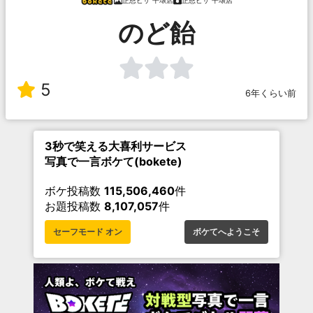
正恩ピザ 平壌店
正恩ピザ 平壌店
のど飴
5
6年くらい前
3秒で笑える大喜利サービス
写真で一言ボケて(bokete)
ボケ投稿数
115,506,460
件
お題投稿数
8,107,057
件
セーフモード オン
ボケてへようこそ