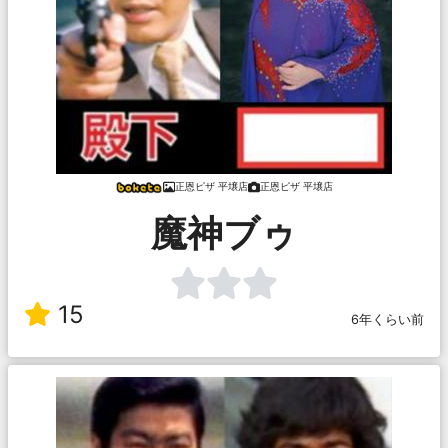
正恩ピザ 平壌店
正恩ピザ 平壌店
魔神ブゥ
15
6年くらい前