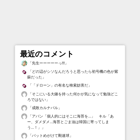
最近のコメント
「
先生ーーーーーっ!!!
」
「
どの辺がシソなんだろうと思ったら初号機の色が紫
蘇だった
」
「
「ドローン」の有名な検索妨害だ
」
「
そこにいる大鎌を持った何かが気になって勉強どこ
ろではない
」
「
成敗カルナバル
」
「
アバン「個人的にはそこに海苔を…」 キル「あ
ー、ダメダメ…海苔とごま油は韓国に寄ってしま
う…！」
」
「
バットめがけて剛速球
」