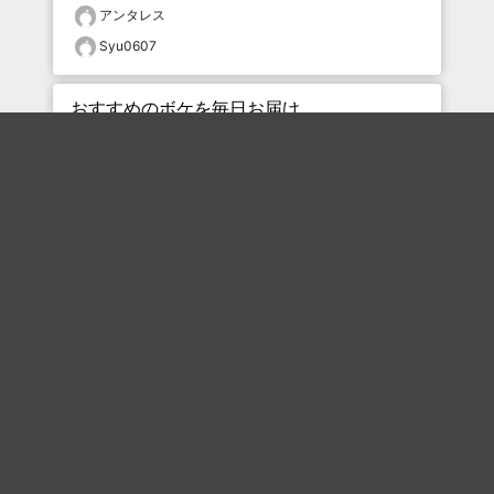
アンタレス
Syu0607
おすすめのボケを毎日お届け
いいね！する
フォローする
フォローする
Topに戻る
ボケを見る
まとめを見る
お題を探す
殿堂入り
最新人気まとめ
新着お題
ピックアップボケ
セレクトまとめ
人気お題
人気ボケ
セレクトお題