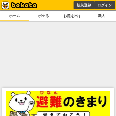
新規登録
ログイン
ホーム
ボケる
お題を出す
職人