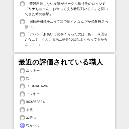
「
普段料理しない友達がサークル旅行先のロッジで
「リナちゃーん、お米って洗う時洗剤いる？」と聞い
てきた時の衝撃
」
「
回転寿司梯子…って音で聴くとなんだか必殺技名っ
ぽい
」
「
アバン「ああいうのをくらったのは…あー…何回目
かな…？ うん、まあ…多分10回以上くらってるから
な…！」
」
最近の評価されている職人
ユッキー
むー
TSUNAGAWA
ユッキー
963852834
まる
エチョ
なみへえ