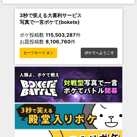
3秒で笑える大喜利サービス
写真で一言ボケて(bokete)
ボケ投稿数
115,503,287
件
お題投稿数
8,106,760
件
セーフモード オン
ボケてへようこそ