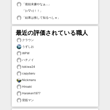
「
後始末嫌やなぁ…
」
「
(>▽<)！！
」
「
結果は推して知るべしｗ
」
最近の評価されている職人
クラウン
うずしお
WPW
ハチノイ
tokiwa24
capybaru
Nickmans
Hiroaki
Haraken1977
背筋マン