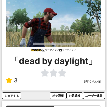
ダークメシア
ダークメシア
「dead by daylight」
3
6年くらい前
シェアする
ボケ通報
お題通報
ユーザー通報