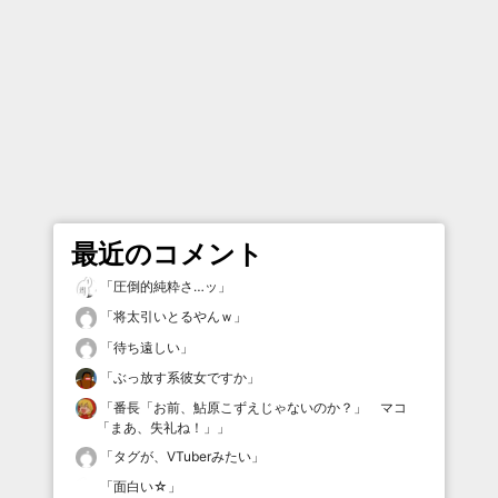
最近のコメント
「
圧倒的純粋さ…ッ
」
「
将太引いとるやんｗ
」
「
待ち遠しい
」
「
ぶっ放す系彼女ですか
」
「
番長「お前、鮎原こずえじゃないのか？」 マコ
「まあ、失礼ね！」
」
「
タグが、VTuberみたい
」
「
面白い☆
」