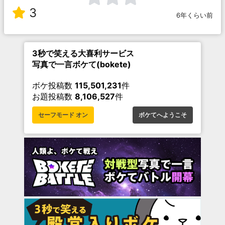
3
6年くらい前
3秒で笑える大喜利サービス
写真で一言ボケて(bokete)
ボケ投稿数
115,501,231
件
お題投稿数
8,106,527
件
セーフモード オン
ボケてへようこそ