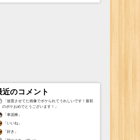
最近のコメント
「
放置させてた画像でボケられてうれしいです！最初
のボケおめでとうございます！
」
「
車泥棒
」
「
いいね
」
「
好き
」