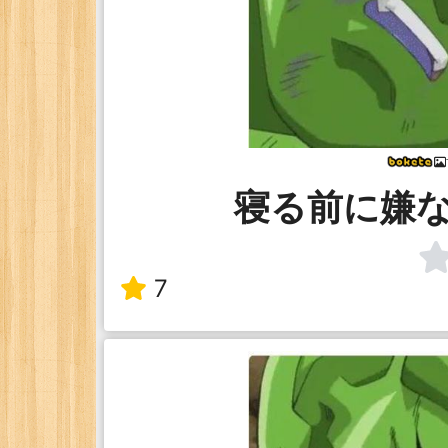
寝る前に嫌
7