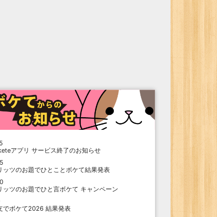
5
oketeアプリ サービス終了のお知らせ
15
リッツのお題でひとことボケて結果発表
10
リッツのお題でひと言ボケて キャンペーン
9
支でボケて2026 結果発表