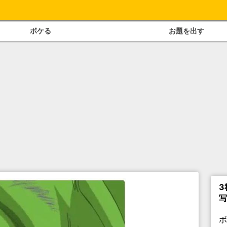
ボケる
お題を出す
3
写