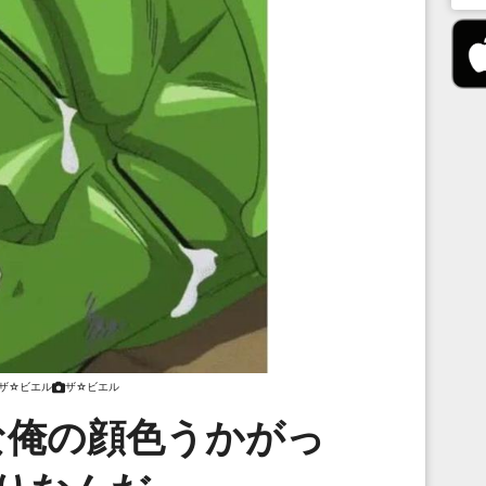
ザ☆ビエル
ザ☆ビエル
な俺の顔色うかがっ