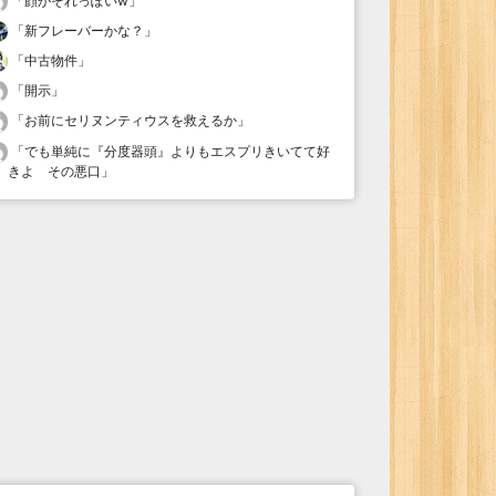
「
顔がそれっぽいw
」
「
新フレーバーかな？
」
「
中古物件
」
「
開示
」
「
お前にセリヌンティウスを救えるか
」
「
でも単純に『分度器頭』よりもエスプリきいてて好
きよ その悪口
」