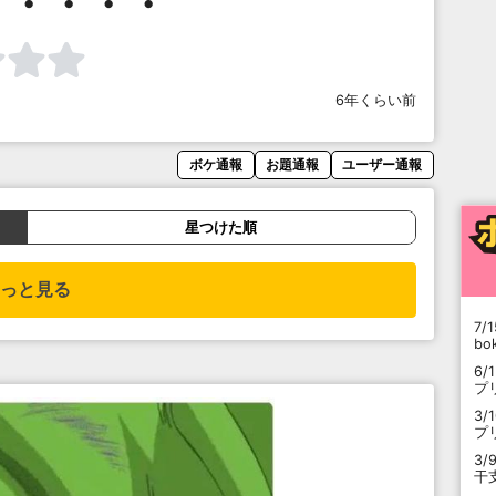
・・・・・
6年くらい前
ボケ通報
お題通報
ユーザー通報
星つけた順
っと見る
7/1
b
6/
プ
3/
プ
3/
干