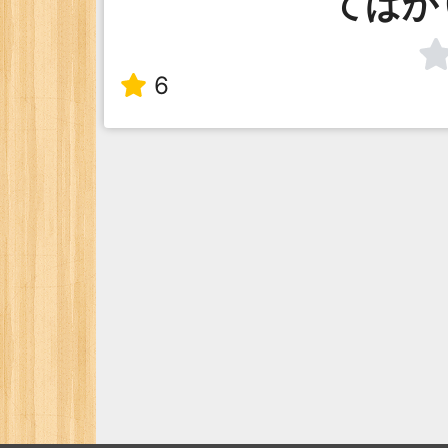
てばか
6