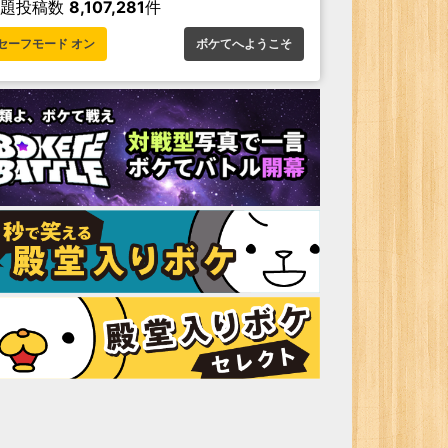
お題投稿数
8,107,281
件
セーフモード オン
ボケてへようこそ