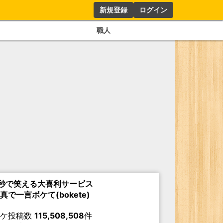
新規登録
ログイン
職人
秒で笑える大喜利サービス
真で一言ボケて(bokete)
ボケ投稿数
115,508,508
件