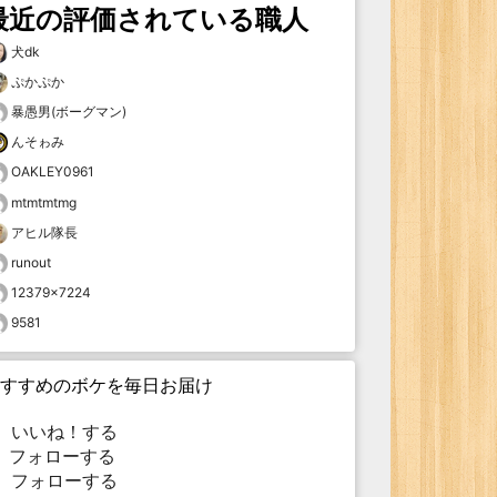
最近の評価されている職人
犬dk
ぷかぷか
暴愚男(ボーグマン)
んそゎみ
OAKLEY0961
mtmtmtmg
アヒル隊長
runout
12379×7224
9581
すすめのボケを毎日お届け
いいね！する
フォローする
フォローする