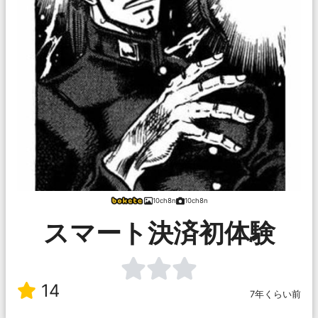
10ch8n
10ch8n
スマート決済初体験
14
7年くらい前