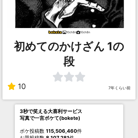
10ch8n
10ch8n
初めてのかけざん 1の
段
10
7年くらい前
3秒で笑える大喜利サービス
写真で一言ボケて(bokete)
ボケ投稿数
115,506,460
件
お題投稿数
8,107,281
件