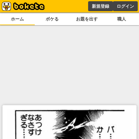
新規登録
ログイン
ホーム
ボケる
お題を出す
職人