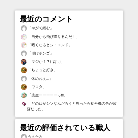
最近のコメント
「
やがて縮む
」
「
自分から飛び降りるんだ！
」
「
暗くなるとジ・エンド
」
「
叩けボンゴ
」
「
マジか！？(´Д`; )
」
「
ちょっと好き
」
「
休めねぇ…
」
「
ワロタ
」
「
先生ーーーーーっ!!!
」
「
どの辺がシソなんだろうと思ったら初号機の色が紫
蘇だった
」
最近の評価されている職人
うさたろ