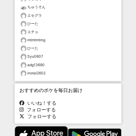
ちゅうそん
エセグラ
ひーた
エチョ
mtmtmtmg
ひーた
Syu0607
adg13690
inotai2602
おすすめのボケを毎日お届け
いいね！する
フォローする
フォローする