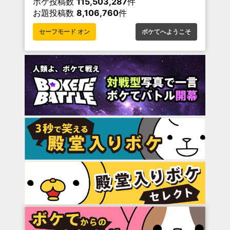
ボケ投稿数
115,503,287
件
お題投稿数
8,106,760
件
セーフモード オン
ボケてへようこそ