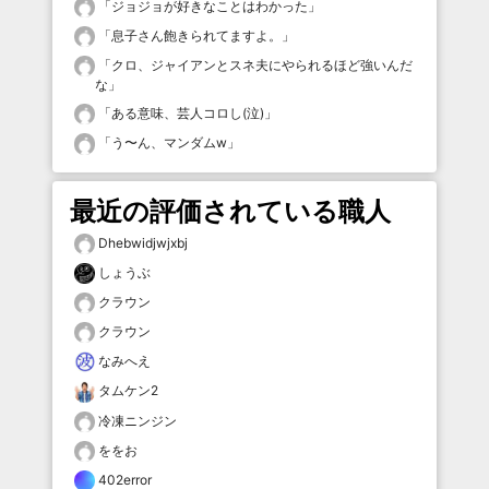
「
ジョジョが好きなことはわかった
」
「
息子さん飽きられてますよ。
」
「
クロ、ジャイアンとスネ夫にやられるほど強いんだ
な
」
「
ある意味、芸人コロし(泣)
」
「
う〜ん、マンダムw
」
最近の評価されている職人
Dhebwidjwjxbj
しょうぶ
クラウン
クラウン
なみへえ
タムケン2
冷凍ニンジン
ををお
402error