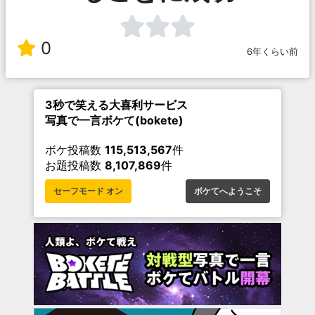
0
6年くらい前
3秒で笑える大喜利サービス
写真で一言ボケて(bokete)
ボケ投稿数
115,513,567
件
お題投稿数
8,107,869
件
セーフモード オン
ボケてへようこそ