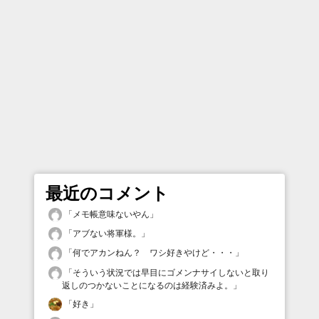
最近のコメント
「
メモ帳意味ないやん
」
「
アブない将軍様。
」
「
何でアカンねん？ ワシ好きやけど・・・
」
「
そういう状況では早目にゴメンナサイしないと取り
返しのつかないことになるのは経験済みよ。
」
「
好き
」