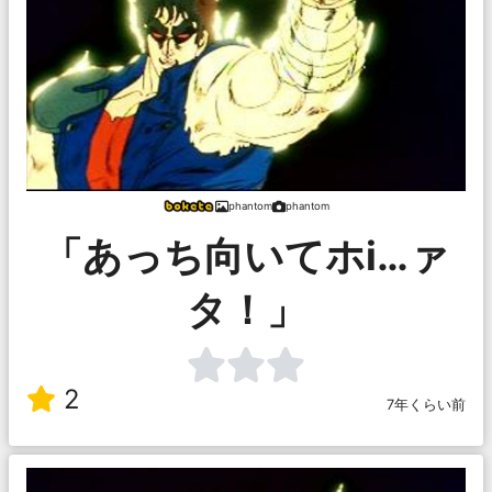
phantom
phantom
「あっち向いてホi…ァ
タ！」
2
7年くらい前