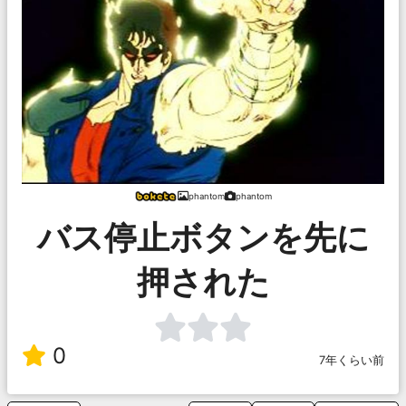
phantom
phantom
バス停止ボタンを先に
押された
0
7年くらい前