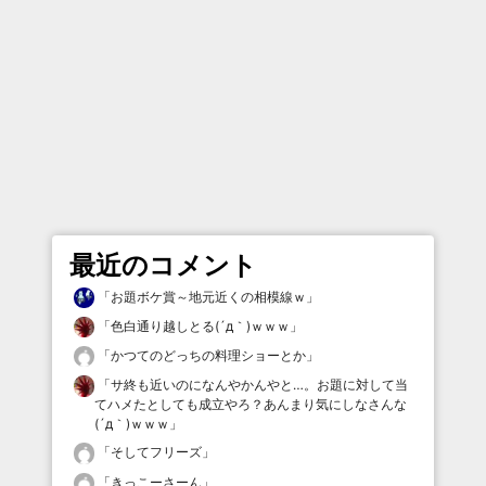
最近のコメント
「
お題ボケ賞～地元近くの相模線ｗ
」
「
色白通り越しとる(´д｀)ｗｗｗ
」
「
かつてのどっちの料理ショーとか
」
「
サ終も近いのになんやかんやと…。お題に対して当
てハメたとしても成立やろ？あんまり気にしなさんな
(´д｀)ｗｗｗ
」
「
そしてフリーズ
」
「
きっこーさーん
」