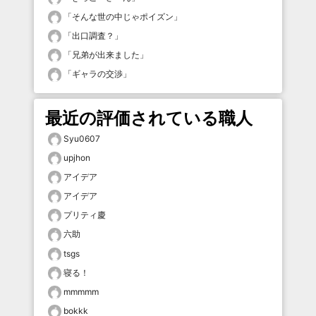
「
そんな世の中じゃポイズン
」
「
出口調査？
」
「
兄弟が出来ました
」
「
ギャラの交渉
」
最近の評価されている職人
Syu0607
upjhon
アイデア
アイデア
プリティ慶
六助
tsgs
寝る！
mmmmm
bokkk