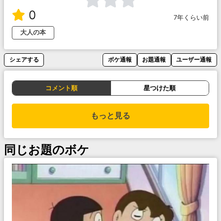
0
7年くらい前
大人の本
シェアする
ボケ通報
お題通報
ユーザー通報
コメント順
星つけた順
もっと見る
同じお題のボケ