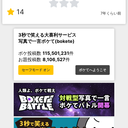
14
7年くらい前
3秒で笑える大喜利サービス
写真で一言ボケて(bokete)
ボケ投稿数
115,501,231
件
お題投稿数
8,106,527
件
セーフモード オン
ボケてへようこそ