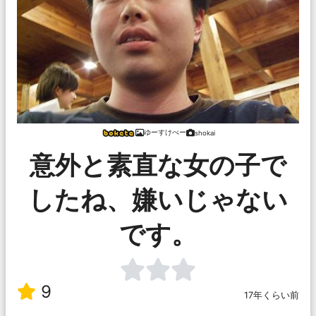
ゆーすけべー
shokai
意外と素直な女の子で
したね、嫌いじゃない
です。
9
17年くらい前