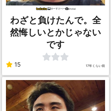
ゆーすけべー
shokai
わざと負けたんで。全
然悔しいとかじゃない
です
15
17年くらい前