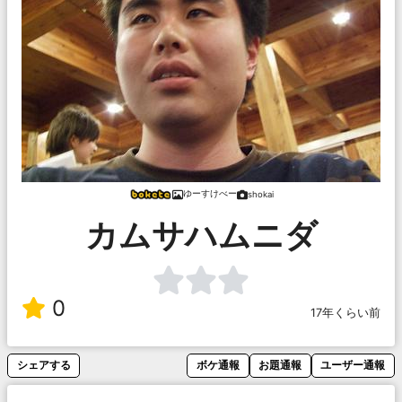
ゆーすけべー
shokai
カムサハムニダ
0
17年くらい前
シェアする
ボケ通報
お題通報
ユーザー通報