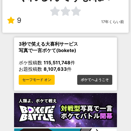
9
17年くらい前
3秒で笑える大喜利サービス
写真で一言ボケて(bokete)
ボケ投稿数
115,511,748
件
お題投稿数
8,107,633
件
セーフモード オン
ボケてへようこそ