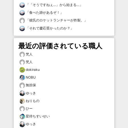
「
「そうですねぇ…」から始まる…
」
「
食べた跡があるぞ！
」
「
彼氏のロケットランチャーが炸裂。
」
「
それで慶応受かったのか？
」
最近の評価されている職人
梵人
梵人
dokiraku
NOBU
無担保
ゆっき
ねりもの
ひー
星待ちすいせい
ゆっき