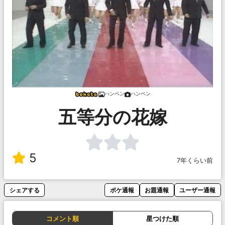
ハンペン
ハンペン
五等分の花嫁
5
7年くらい前
シェアする
ボケ通報
お題通報
ユーザー通報
コメント順
星つけた順