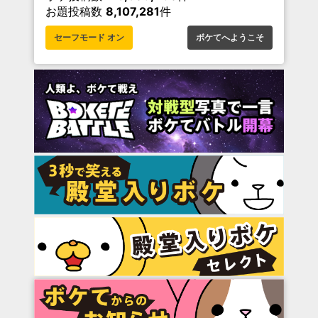
お題投稿数
8,107,281
件
セーフモード オン
ボケてへようこそ