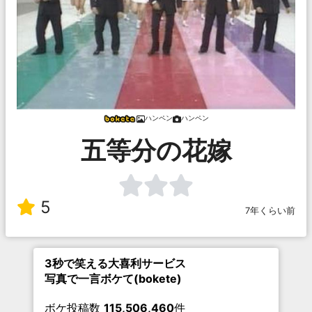
ハンペン
ハンペン
五等分の花嫁
5
7年くらい前
3秒で笑える大喜利サービス
写真で一言ボケて(bokete)
ボケ投稿数
115,506,460
件