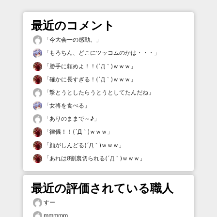
最近のコメント
「
今大会一の感動。
」
「
もろちん、どこにツッコムのかは・・・
」
「
勝手に頼めよ！！(´Д｀)ｗｗｗ
」
「
確かに長すぎる！(´Д｀)ｗｗｗ
」
「
撃とうとしたらうとうとしてたんだね
」
「
女将を食べる
」
「
ありのままで～♪
」
「
律儀！！(´Д｀)ｗｗｗ
」
「
顔がしんどる(´Д｀)ｗｗｗ
」
「
あれは8割裏切られる(´Д｀)ｗｗｗ
」
最近の評価されている職人
すー
mmmmm