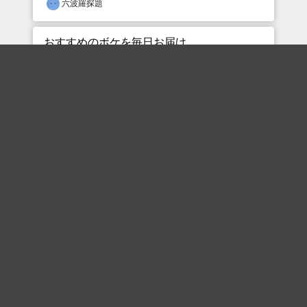
六波羅探題
おすすめのボケを毎日お届け
いいね！する
フォローする
フォローする
Topに戻る
ボケを見る
まとめを見る
お題を探す
殿堂入り
最新人気まとめ
新着お題
ピックアップボケ
セレクトまとめ
人気お題
人気ボケ
セレクトお題
注目ボケ
人気タグ
急上昇ボケ