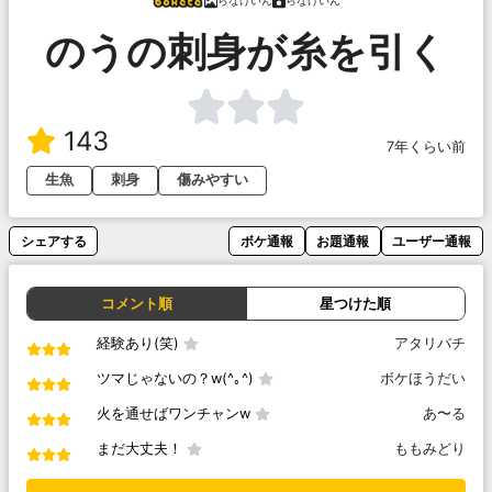
らなけいん
らなけいん
のうの刺身が糸を引く
143
7年くらい前
生魚
刺身
傷みやすい
シェアする
ボケ通報
お題通報
ユーザー通報
コメント順
星つけた順
経験あり(笑)
アタリバチ
ツマじゃないの？w(^｡^)
ボケほうだい
火を通せばワンチャンw
あ〜る
まだ大丈夫！
ももみどり