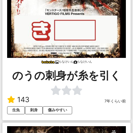
らなけいん
らなけいん
のうの刺身が糸を引く
143
7年くらい前
生魚
刺身
傷みやすい