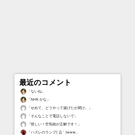
最近のコメント
「
ないね
」
「
NHK かな
」
「
せめて、どうやって揚げたか聞け。
」
「
そんなことで電話しないで
」
「
惜しい！空気砲が正解です！
」
「
ハズレのランプ(´Д｀)www
」