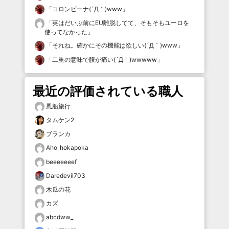
「
コロンビーナ(´Д｀)www
」
「
英はだいぶ前にEU離脱してて、そもそもユーロを
使ってなかった
」
「
それね。確かにその機能は欲しい(´Д｀)www
」
「
二重の意味で腹が痛い(´Д｀)wwwww
」
最近の評価されている職人
風船旅行
タムケン2
ブランカ
Aho_hokapoka
beeeeeeef
Daredevil703
木瓜の花
カズ
abcdww_