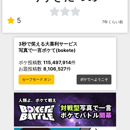
5
7年くらい前
3秒で笑える大喜利サービス
写真で一言ボケて(bokete)
ボケ投稿数
115,497,914
件
お題投稿数
8,106,527
件
セーフモード オン
ボケてへようこそ