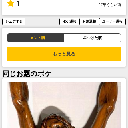
1
17年くらい前
シェアする
ボケ通報
お題通報
ユーザー通報
コメント順
星つけた順
もっと見る
同じお題のボケ