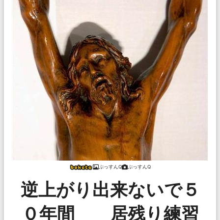
ぷっすんQ
ぷっすんQ
逆上がり出来ないで５
０年間 居残り練習