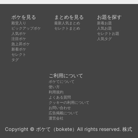
ボケを見る
まとめを見る
お題を探す
殿堂入り
最新人気まとめ
新着お題
ピックアップボケ
セレクトまとめ
人気お題
人気ボケ
セレクトお題
注目ボケ
人気タグ
急上昇ボケ
新着ボケ
セレクト
タグ
ご利用について
ボケてについて
使い方
利用規約
よくある質問
クッキーの利用について
お問い合わせ
広告掲載について
運営会社
Copyright © ボケて（bokete）All rights reserved. 株式
会社オモロキ