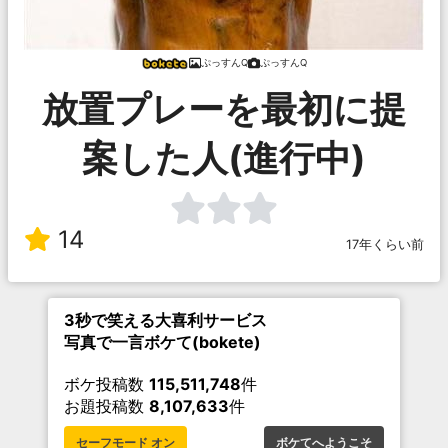
ぷっすんQ
ぷっすんQ
放置プレーを最初に提
案した人(進行中)
14
17年くらい前
3秒で笑える大喜利サービス
写真で一言ボケて(bokete)
ボケ投稿数
115,511,748
件
お題投稿数
8,107,633
件
セーフモード オン
ボケてへようこそ