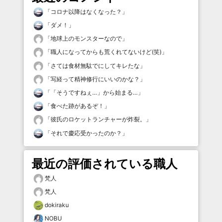
「
コロナ以降はなくなった？
」
「
ダメ！
」
「
地球上のモンスターなので
」
「
職人になってからも荒くれてないけど(笑)
」
「
さては食材無駄でにしてキレたな
」
「
写経って精神修行にいいのかな？
」
「
「そうですねぇ…」から始まる…
」
「
食べた跡があるぞ！
」
「
彼氏のロケットランチャーが炸裂。
」
「
それで慶応受かったのか？
」
最近の評価されている職人
梵人
梵人
dokiraku
NOBU