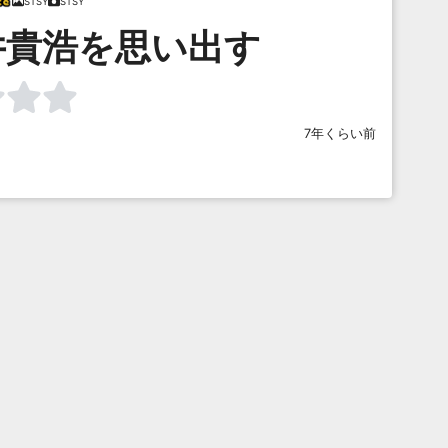
STSY
STSY
井貴浩を思い出す
7年くらい前