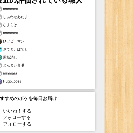
最近の評価されている職人
mmmmm
しあわせあたま
なまらは
mmmmm
ひげピーマン
さてと、ぽてと
黒板消し
どんまい鼻毛
minmara
Hugo_boss
すすめのボケを毎日お届け
いいね！する
フォローする
フォローする