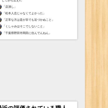
してから言え!!
」
「
店潰し
」
「
松本人志じゃなくてよかった
」
「
正常な方は是が非でも近づかぬこと
」
「
くしゃみはそこでしないこと
」
「
千葉県野田市岡田に住んでんねん
」