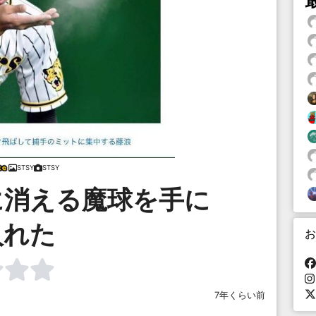
STSY
STSY
に消える魔球を手に
入れた
お
7年くらい前