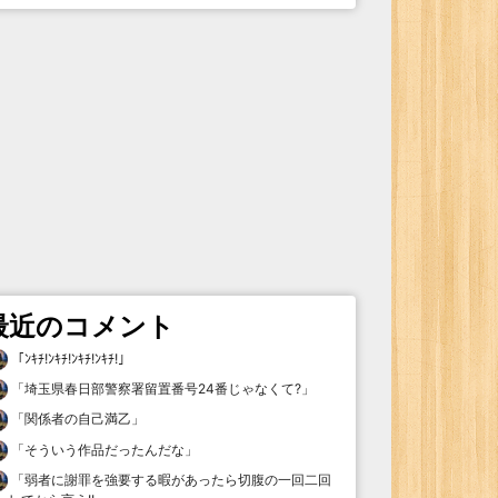
最近のコメント
「
ﾝｷﾁ!ﾝｷﾁ!ﾝｷﾁ!ﾝｷﾁ!
」
「
埼玉県春日部警察署留置番号24番じゃなくて?
」
「
関係者の自己満乙
」
「
そういう作品だったんだな
」
「
弱者に謝罪を強要する暇があったら切腹の一回二回