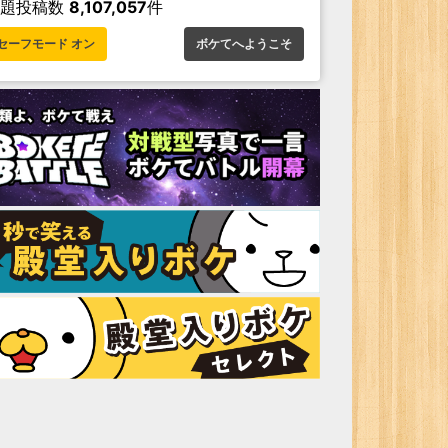
お題投稿数
8,107,057
件
セーフモード オン
ボケてへようこそ