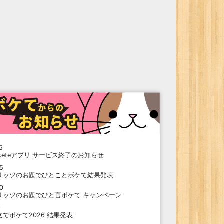
5
oketeアプリ サービス終了のお知らせ
15
リッツのお題でひとことボケて結果発表
10
リッツのお題でひと言ボケて キャンペーン
9
支でボケて2026 結果発表