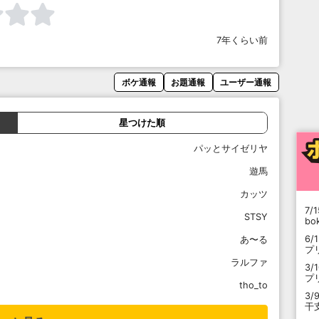
7年くらい前
ボケ通報
お題通報
ユーザー通報
星つけた順
パッとサイゼリヤ
遊馬
カッツ
7/1
STSY
b
6/
あ〜る
プ
ラルファ
3/
プ
tho_to
3/
干