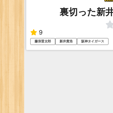
裏切った新
9
藤浪晋太郎
新井貴浩
阪神タイガース