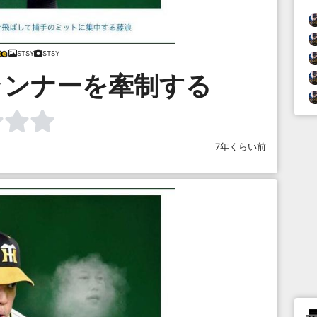
STSY
STSY
ランナーを牽制する
7年くらい前