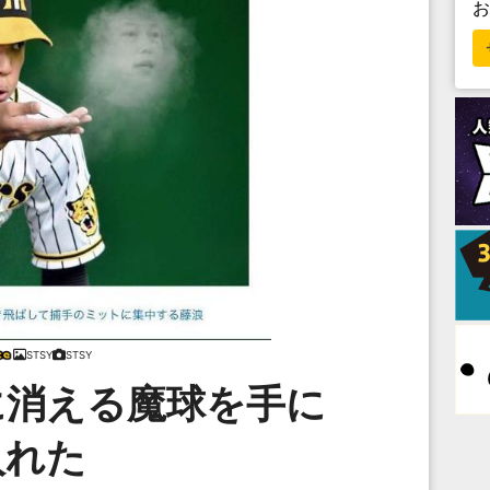
STSY
STSY
に消える魔球を手に
入れた