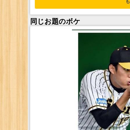
も
同じお題のボケ