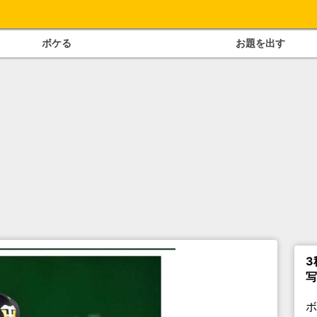
ボケる
お題を出す
3
写