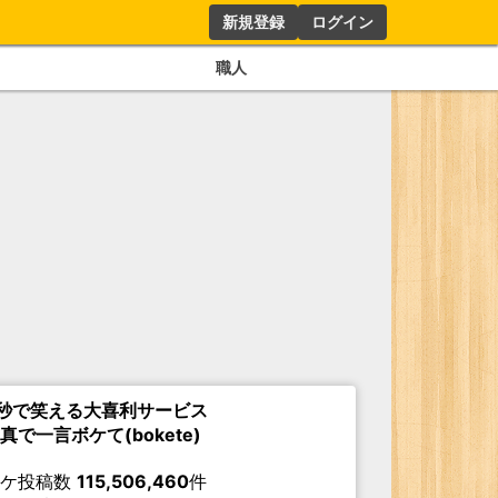
新規登録
ログイン
職人
秒で笑える大喜利サービス
真で一言ボケて(bokete)
ボケ投稿数
115,506,460
件