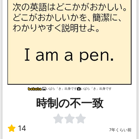
いばら「き」出身です
いばら「き」出身です
時制の不一致
14
7年くらい前