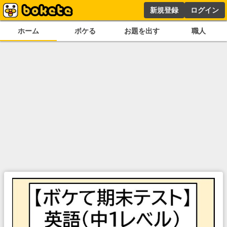
新規登録
ログイン
ホーム
ボケる
お題を出す
職人