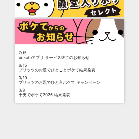
7/15
boketeアプリ サービス終了のお知らせ
6/15
プリッツのお題でひとことボケて結果発表
3/10
プリッツのお題でひと言ボケて キャンペーン
3/9
干支でボケて2026 結果発表