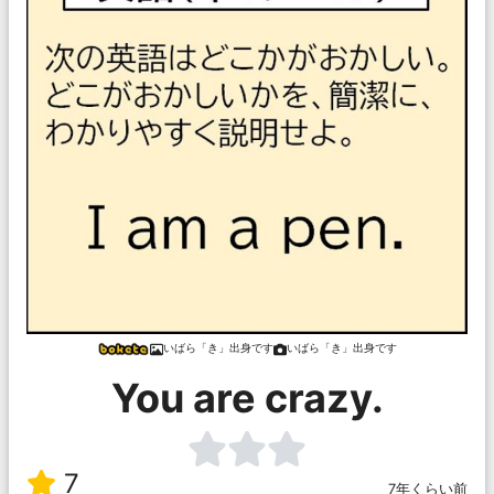
いばら「き」出身です
いばら「き」出身です
You are crazy.
7
7年くらい前