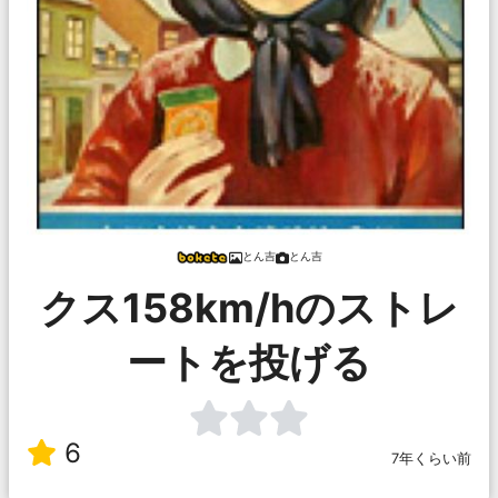
とん吉
とん吉
クス158km/hのストレ
ートを投げる
6
7年くらい前