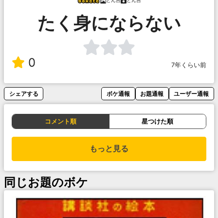
とん吉
とん吉
たく身にならない
0
7年くらい前
シェアする
ボケ通報
お題通報
ユーザー通報
コメント順
星つけた順
もっと見る
同じお題のボケ