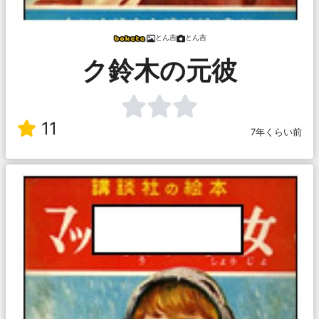
とん吉
とん吉
ク鈴木の元彼
11
7年くらい前