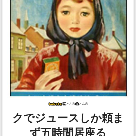
とん吉
とん吉
クでジュースしか頼ま
ず五時間居座る