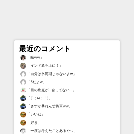
最近のコメント
「
蟻ww
」
「
インド象を上に！
」
「
自分は氷河期じゃないよw
」
「
5だよw
」
「
目の焦点が…合ってない…
」
「
(´；ω；｀)
」
「
さすが暴れん坊将軍ww
」
「
いいね
」
「
好き
」
「
一度は考えたことあるやつ
」