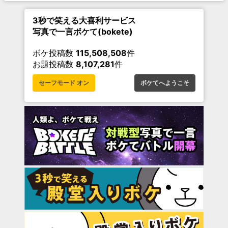
3秒で笑える大喜利サービス
写真で一言ボケて(bokete)
ボケ投稿数
115,508,508
件
お題投稿数
8,107,281
件
セーフモード オン
ボケてへようこそ