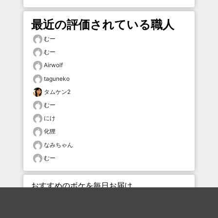
最近の評価されている職人
むー
むー
Airwolf
taguneko
タムケン2
むー
にけ
化狸
なみちゃん
むー
おすすめのボケを毎日お届け
いいね！する
フォローする